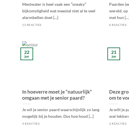
Mestwater is heel vaak een “sneaky”
Paarden (e
bijkomstigheid wat meestal niet al te veel
wereld, op 
alarmbellen doet [...]
met hun [...
12 REACTIES
6 REACTIES
22
21
jun
jun
In hoeverre moet je “natuurlijk”
Deze gro
omgaan met je senior paard?
om te vo
Je wil je senior paard waarschijnlijk zo lang
Je wilt je
mogelijk bij je houden. Dus hoe houd [...]
wat lekkers
4 REACTIES
2 REACTIES