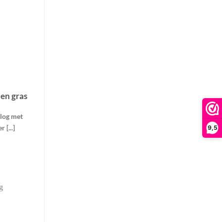
en gras
blog met
 [...]
9,5