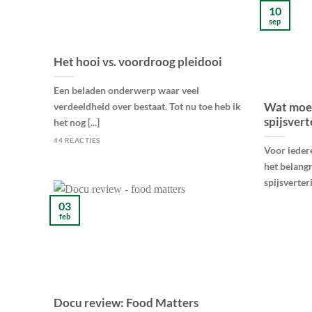
10
sep
Het hooi vs. voordroog pleidooi
Een beladen onderwerp waar veel
Wat moet
verdeeldheid over bestaat. Tot nu toe heb ik
spijsvert
het nog [...]
44 REACTIES
Voor ieder
het belangr
spijsverterin
03
feb
Docu review: Food Matters