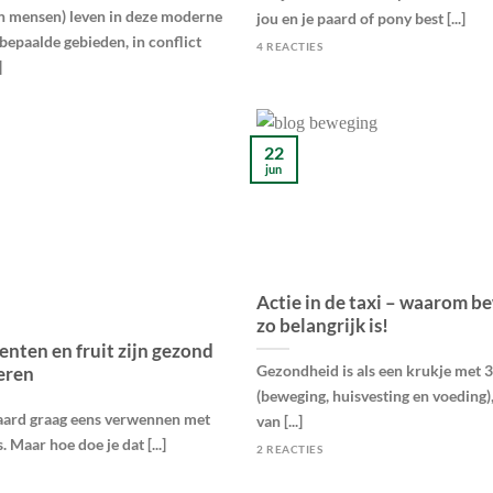
n mensen) leven in deze moderne
jou en je paard of pony best [...]
bepaalde gebieden, in conflict
4 REACTIES
]
22
jun
Actie in de taxi – waarom b
zo belangrijk is!
enten en fruit zijn gezond
Gezondheid is als een krukje met 
eren
(beweging, huisvesting en voeding),
 paard graag eens verwennen met
van [...]
. Maar hoe doe je dat [...]
2 REACTIES