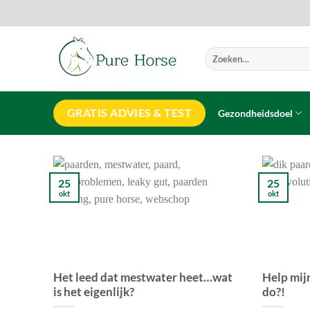
Ga
naar
inhoud
Zoeken
naar:
GRATIS ADVIES & TEST
Gezondheidsdoel
25
25
okt
okt
Het leed dat mestwater heet…wat
Help mijn
is het eigenlijk?
do?!