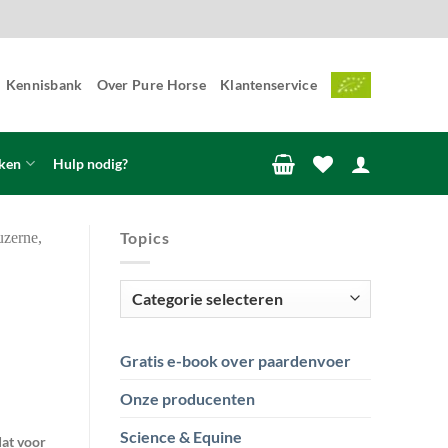
Kennisbank
Over Pure Horse
Klantenservice
ken
Hulp nodig?
Topics
Topics
Gratis e-book over paardenvoer
Onze producenten
Science & Equine
dat voor