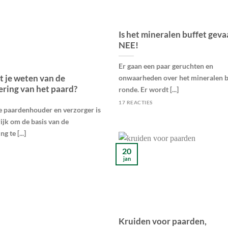
Is het mineralen buffet gevaa
NEE!
Er gaan een paar geruchten en
 je weten van de
onwaarheden over het mineralen b
ering van het paard?
ronde. Er wordt [...]
17 REACTIES
e paardenhouder en verzorger is
ijk om de basis van de
g te [...]
20
jan
Kruiden voor paarden,