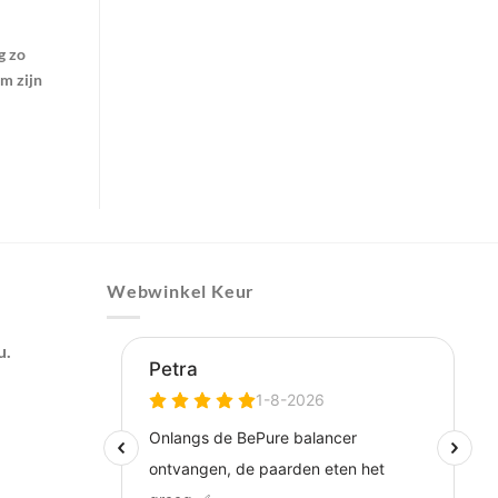
g zo
om zijn
Webwinkel Keur
u.