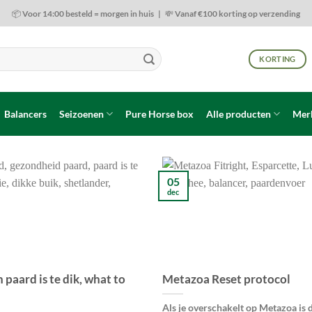
📦 Voor 14:00 besteld = morgen in huis | 💸 Vanaf €100 korting op verzending
KORTING
Balancers
Seizoenen
Pure Horse box
Alle producten
Mer
05
dec
 paard is te dik, what to
Metazoa Reset protocol
Als je overschakelt op Metazoa is 