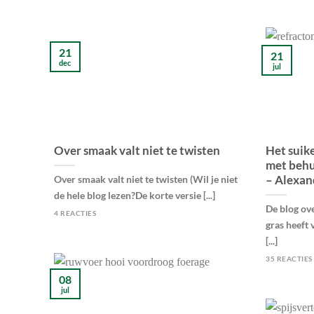
21
21
dec
jul
Over smaak valt niet te twisten
Het suik
met behu
– Alexan
Over smaak valt niet te twisten (Wil je niet
de hele blog lezen?De korte versie [...]
De blog ov
4 REACTIES
gras heeft
[...]
35 REACTIES
08
jul