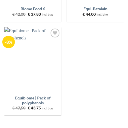
Biome Food 6
Equi-Betalain
Oorspronkelijke
Huidige
€
42,00
€
37,80
€
44,00
incl. btw
incl. btw
prijs
prijs
was:
is:
€ 42,00.
€ 37,80.
-8%
Toevoegen
aan
wenslijst
Equibiome | Pack of
polyphenols
Oorspronkelijke
Huidige
€
47,50
€
43,75
incl. btw
prijs
prijs
was:
is:
€ 47,50.
€ 43,75.