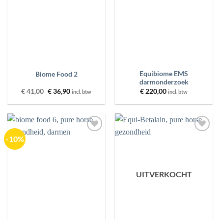
Equibiome EMS
Biome Food 2
darmonderzoek
Oorspronkelijke
Huidige
€
41,00
€
36,90
€
220,00
incl. btw
incl. btw
prijs
prijs
was:
is:
€ 41,00.
€ 36,90.
-10%
Toevoegen
Toevoegen
aan
aan
wenslijst
wenslijst
UITVERKOCHT