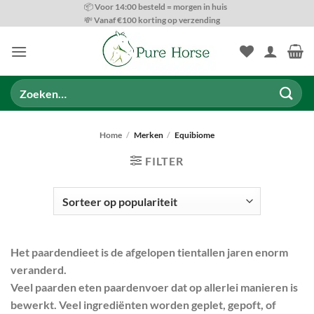
Ga
📦 Voor 14:00 besteld = morgen in huis
💸 Vanaf €100 korting op verzending
naar
inhoud
Zoeken
naar:
Home
/
Merken
/
Equibiome
FILTER
Het paardendieet is de afgelopen tientallen jaren enorm
veranderd.
SOORTEN VOEDING
Veel paarden eten paardenvoer dat op allerlei manieren is
bewerkt. Veel ingrediënten worden geplet, gepoft, of
ONDERSTEUNINGS OPTIES