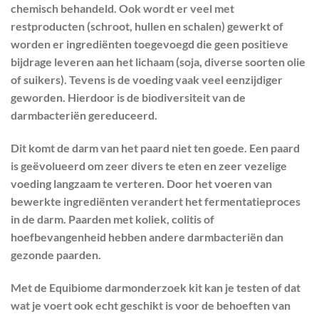
chemisch behandeld. Ook wordt er veel met
restproducten (schroot, hullen en schalen) gewerkt of
PRODUCT CATEGORIEËN
worden er ingrediënten toegevoegd die geen positieve
bijdrage leveren aan het lichaam (soja, diverse soorten olie
BESCHIKBAARHEID
of suikers). Tevens is de voeding vaak veel eenzijdiger
geworden. Hierdoor is de biodiversiteit van de
PRIJS
darmbacteriën gereduceerd.
SALE
Dit komt de darm van het paard niet ten goede. Een paard
is geëvolueerd om zeer divers te eten en zeer vezelige
FILTER
RESET
voeding langzaam te verteren. Door het voeren van
bewerkte ingrediënten verandert het fermentatieproces
in de darm. Paarden met koliek, colitis of
hoefbevangenheid hebben andere darmbacteriën dan
gezonde paarden.
Met de Equibiome darmonderzoek kit kan je testen of dat
wat je voert ook echt geschikt is voor de behoeften van