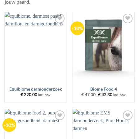
jouw paard.
-10%
Toevoegen
Toevoegen
aan
aan
wenslijst
wenslijst
Equibiome darmonderzoek
Biome Food 4
Oorspronkelijke
Huidige
€
220,00
€
47,00
€
42,30
incl. btw
incl. btw
prijs
prijs
was:
is:
€ 47,00.
€ 42,30.
-10%
Toevoegen
Toevoegen
aan
aan
wenslijst
wenslijst