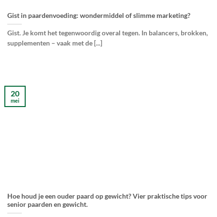
Gist in paardenvoeding: wondermiddel of slimme marketing?
Gist. Je komt het tegenwoordig overal tegen. In balancers, brokken,
supplementen – vaak met de [...]
20
mei
Hoe houd je een ouder paard op gewicht? Vier praktische tips voor
senior paarden en gewicht.