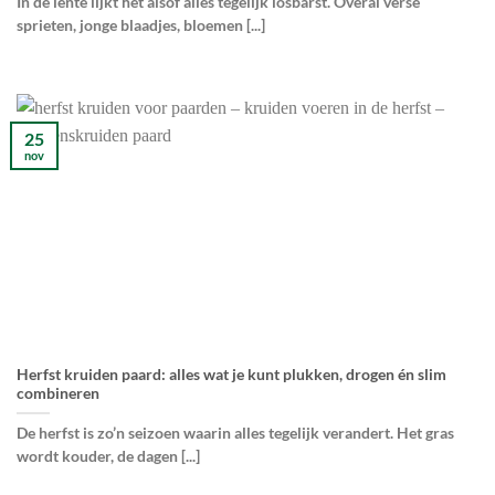
In de lente lijkt het alsof alles tegelijk losbarst. Overal verse
sprieten, jonge blaadjes, bloemen [...]
25
nov
Herfst kruiden paard: alles wat je kunt plukken, drogen én slim
combineren
De herfst is zo’n seizoen waarin alles tegelijk verandert. Het gras
wordt kouder, de dagen [...]