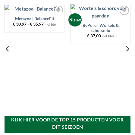
Metazoa | BalanceFit
Toevoegen
Toevoegen
Nieuw
aan
aan
Prijsklasse:
€
30,97
-
€
35,97
incl. btw
BePure | Wortels &
€ 30,97
wenslijst
wenslijst
schorsmix
tot
€ 35,97
€
37,00
incl. btw
KIJK HIER VOOR DE TOP 15 PRODUCTEN VOOR
DIT SEIZOEN