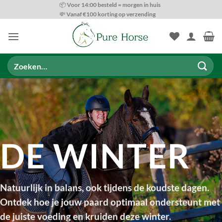
Ga
📦 Voor 14:00 besteld = morgen in huis
💸 Vanaf €100 korting op verzending
naar
inhoud
Zoeken
naar:
DE WINTER
Natuurlijk in balans, ook tijdens de koudste dagen.
Ontdek hoe je jouw paard optimaal ondersteunt met
de juiste voeding en kruiden deze winter.