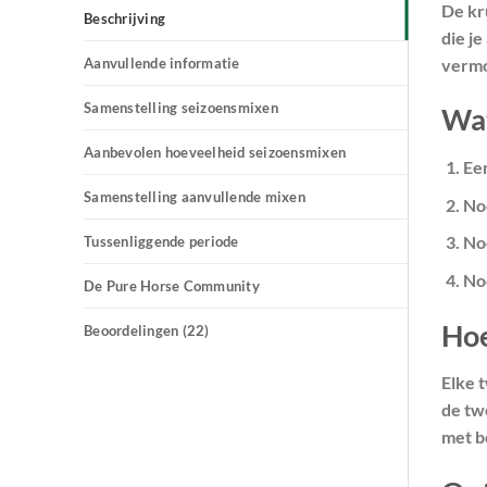
De kr
Beschrijving
die j
Aanvullende informatie
vermo
Samenstelling seizoensmixen
Wat
Aanbevolen hoeveelheid seizoensmixen
Ee
Samenstelling aanvullende mixen
Noo
No
Tussenliggende periode
No
De Pure Horse Community
Hoe
Beoordelingen (22)
Elke 
de tw
met b