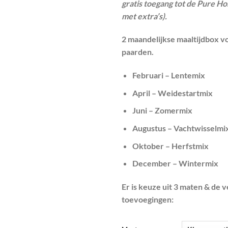
gratis toegang tot de Pure H
met extra’s).
2 maandelijkse maaltijdbox vo
paarden.
Februari – Lentemix
April – Weidestartmix
Juni – Zomermix
Augustus – Vachtwisselmi
Oktober – Herfstmix
December – Wintermix
Er is keuze uit 3 maten & de 
toevoegingen: