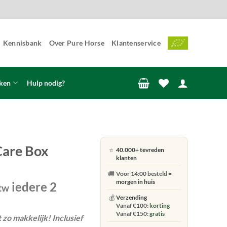
Kennisbank
Over Pure Horse
Klantenservice
ken
Hulp nodig?
Care Box
⭐
40.000+ tevreden
klanten
🚚
Voor 14:00 besteld =
morgen in huis
iedere 2
btw
💰
Verzending
Vanaf €100:
korting
Vanaf €150:
gratis
zo makkelijk! Inclusief