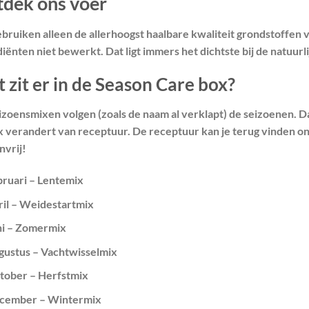
dek ons voer
ebruiken alleen de allerhoogst haalbare kwaliteit grondstoffen
iënten niet bewerkt. Dat ligt immers het dichtste bij de natuurl
 zit er in de Season Care box?
izoensmixen volgen (zoals de naam al verklapt) de seizoenen. D
x verandert van receptuur. De receptuur kan je terug vinden ond
nvrij!
bruari – Lentemix
ril – Weidestartmix
ni – Zomermix
gustus – Vachtwisselmix
tober – Herfstmix
cember – Wintermix