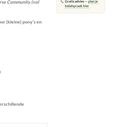
orse Community (vol
📞
Gratis advies
—
plan je
belafspraak hier
or (kleine) pony’s en
x
verschillende