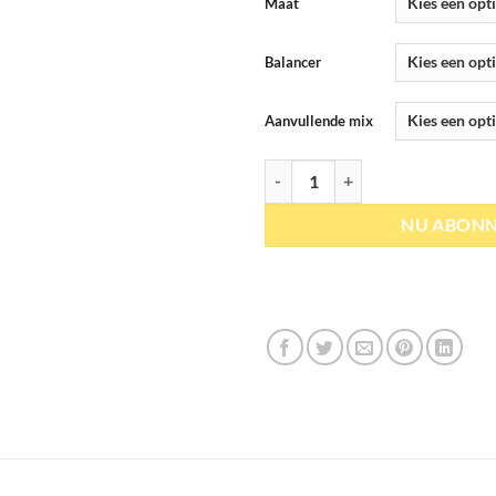
Maat
Balancer
Aanvullende mix
BePure | Season Care Box aantal
NU ABON