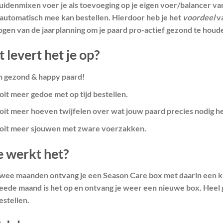
uidenmixen voer je als toevoeging op je eigen voer/balancer van
e automatisch mee kan bestellen. Hierdoor heb je het
voordeel
v
gen van de jaarplanning om je paard pro-actief gezond te houde
 levert het je op?
n gezond & happy paard!
it meer gedoe met op tijd bestellen.
oit meer hoeven twijfelen over wat jouw paard precies nodig he
oit meer sjouwen met zware voerzakken.
 werkt het?
twee maanden ontvang je een Season Care box met daarin een k
eede maand is het op en ontvang je weer een nieuwe box. Heel g
estellen.