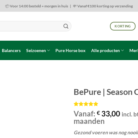
📦 Voor 14:00 besteld = morgen in huis | 💸 Vanaf €100 korting op verzending
KORTING
Balancers
Seizoenen
Pure Horse box
Alle producten
Mer
BePure | Season 
Toevoegen
aan
Gewaardeerd
22
Vanaf:
33,00
€
incl. 
wenslijst
4.86
op 5
maanden
gebaseerd
op
klant
waarderingen
Gezond voeren was nog nooit 