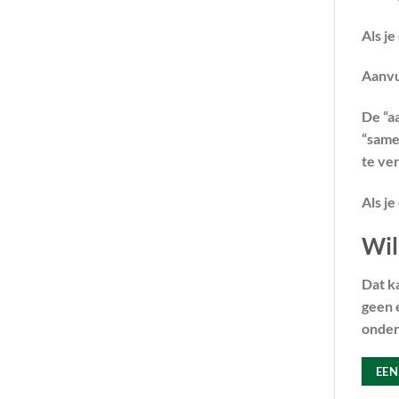
Als je
Aanvu
De “a
“same
te ve
Als j
Wil
Dat ka
geen 
onder
EEN