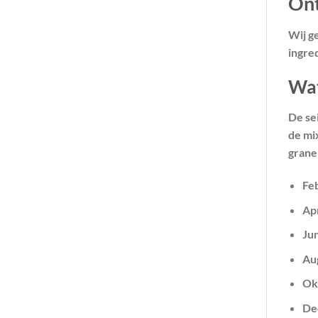
Ont
Wij g
ingred
Wat
De se
de mi
grane
Fe
Ap
Ju
Au
Ok
De