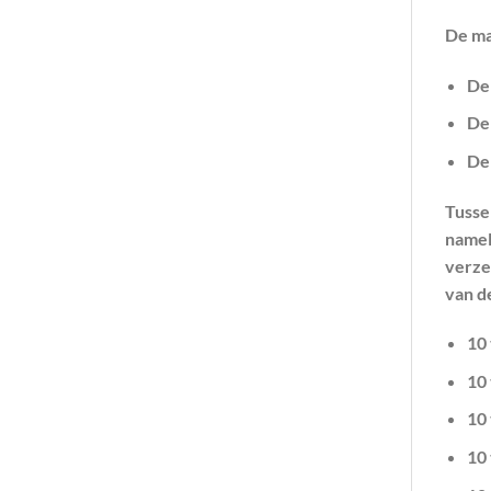
De ma
De 
De 
De 
Tusse
namel
verze
van d
10 
10 
10 
10 