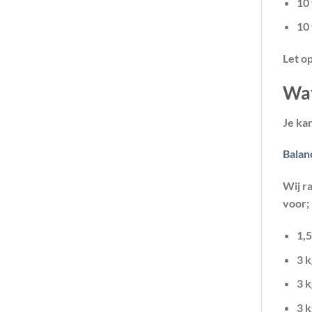
10 
10 
Let o
Wat
Je ka
Balan
Wij r
voor;
1,5
3 
3 k
3 k