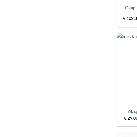
Okapi 
€
102,0
+
Okap
€
29,0