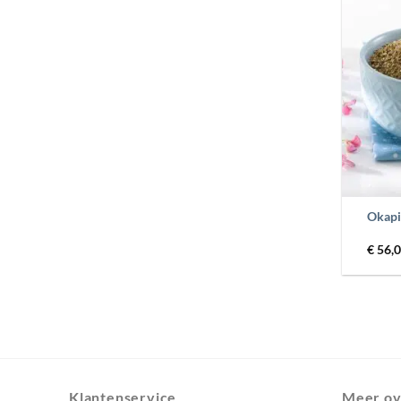
+
Okapi
€
56,
Klantenservice
Meer ov