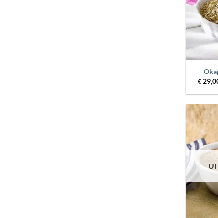
+
Okap
€
29,0
U
+