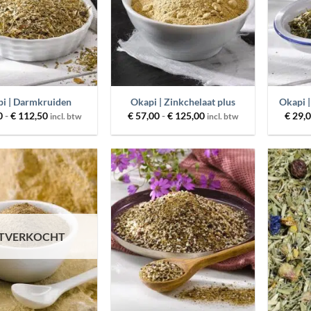
+
+
i | Darmkruiden
Okapi | Zinkchelaat plus
Okapi |
Prijsklasse:
Prijsklasse:
0
-
€
112,50
€
57,00
-
€
125,00
€
29,
incl. btw
incl. btw
€ 29,00
€ 57,00
tot
tot
€ 112,50
€ 125,00
Toevoegen
Toevoegen
aan
aan
wenslijst
wenslijst
ITVERKOCHT
+
+