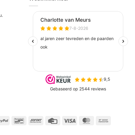
u.
l
PayPal
Bancontact
Sofort
Credit
Visa
MasterCard
Bank
Card
Transfer