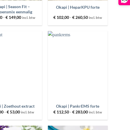
pi | Season Fit –
Okapi | HeparKPU forte
zoensmix eenmalig
Prijsklasse:
Prijsklasse:
00
-
€
149,00
€
102,00
-
€
260,50
incl. btw
incl. btw
€ 61,00
€ 102,00
tot
tot
€ 149,00
€ 260,50
Toevoegen
Toevoegen
aan
aan
wenslijst
wenslijst
+
 | Zoethout extract
Okapi | PankrEMS forte
Prijsklasse:
Prijsklasse:
00
-
€
53,00
€
112,50
-
€
283,00
incl. btw
incl. btw
€ 26,00
€ 112,50
tot
tot
€ 53,00
€ 283,00