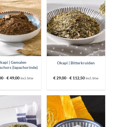
Toevoegen
Toevoegen
aan
aan
wenslijst
wenslijst
+
kapi | Gemalen
Okapi | Bitterkruiden
schors (lapachorinde)
Prijsklasse:
Prijsklasse:
00
-
€
49,00
€
29,00
-
€
112,50
incl. btw
incl. btw
€ 29,00
€ 29,00
tot
tot
€ 49,00
€ 112,50
Toevoegen
Toevoegen
aan
aan
wenslijst
wenslijst