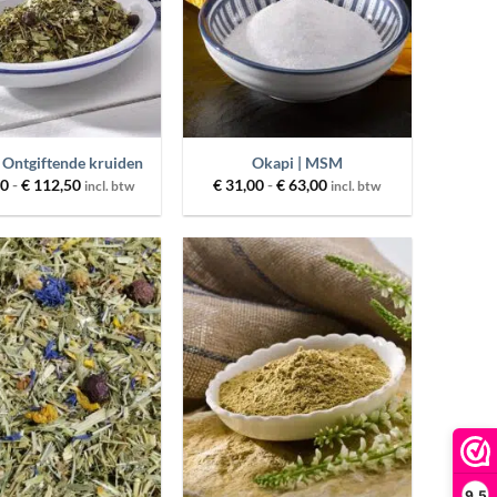
+
 Ontgiftende kruiden
Okapi | MSM
Prijsklasse:
Prijsklasse:
00
-
€
112,50
€
31,00
-
€
63,00
incl. btw
incl. btw
€ 29,00
€ 31,00
tot
tot
€ 112,50
€ 63,00
Toevoegen
Toevoegen
aan
aan
wenslijst
wenslijst
+
9,5