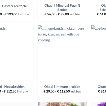
Okapi | Mineraal Puur G
Oka
| GasterCare forte
Senior
Sei
Prijsklasse:
Prijsklasse:
0
-
€
193,00
€
56,00
-
€
99,00
€
61,
incl. btw
incl. btw
€ 102,00
€ 56,00
tot
tot
€ 193,00
€ 99,00
Toevoegen
Toevoegen
aan
aan
wenslijst
wenslijst
+
+
i | Hoestkruiden
Okapi | Immuno kruiden
Okapi
Prijsklasse:
Prijsklasse:
0
-
€
112,50
€
29,00
-
€
112,50
€
26,
incl. btw
incl. btw
€ 29,00
€ 29,00
tot
tot
€ 112,50
€ 112,50