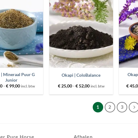
Toevoegen
Toevoegen
aan
aan
wenslijst
wenslijst
+
+
 | Mineraal Puur G
Okapi
Okapi | ColoBalance
Junior
Prijsklasse:
Prijsklasse:
00
-
€
99,00
€
25,00
-
€
52,00
€
45,
incl. btw
incl. btw
€ 56,00
€ 25,00
tot
tot
€ 99,00
€ 52,00
1
2
3
er Pure Horse
Afhalen