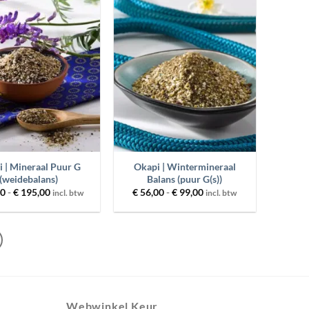
Toevoegen
Toevoegen
aan
aan
wenslijst
wenslijst
+
 | Mineraal Puur G
Okapi | Wintermineraal
(weidebalans)
Balans (puur G(s))
Prijsklasse:
Prijsklasse:
00
-
€
195,00
€
56,00
-
€
99,00
incl. btw
incl. btw
€ 45,00
€ 56,00
tot
tot
€ 195,00
€ 99,00
Webwinkel Keur