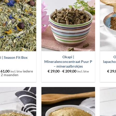
Toevoegen
Toevoegen
aan
aan
wenslijst
wenslijst
+
+
Okapi |
O
 | Season Fit Box
Mineralenconcentraat Puur P
lapacho
– mineraalbrokjes
Prijsklasse:
61,00
iedere
€
29,00
-
€
209,00
€
29,
incl. btw
incl. btw
€ 29,00
2 maanden
tot
€ 209,00
Toevoegen
Toevoegen
aan
aan
wenslijst
wenslijst