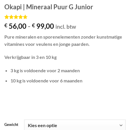
Okapi | Mineraal Puur G Junior
Gewaardeerd
3
Prijsklasse:
56,00
-
99,00
€
€
incl. btw
4.67
op 5
€ 56,00
gebaseerd
Pure mineralen en sporenelementen zonder kunstmatige
op
klant
tot
waarderingen
vitamines voor veulens en jonge paarden.
€ 99,00
Verkrijgbaar in 3 en 10 kg
3 kg is voldoende voor 2 maanden
10 kg is voldoende voor 6 maanden
Gewicht