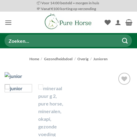
Ga
📦 Voor 14:00 besteld = morgen in huis
💸 Vanaf €100 korting op verzending
naar
inhoud
Zoeken
naar:
Home
/
Gezondheidsdoel
/
Overig
/
Junioren
Toevoegen
aan
wenslijst