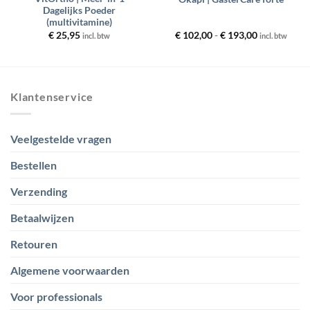
Dagelijks Poeder
(multivitamine)
Prijsklasse:
€
25,95
€
102,00
-
€
193,00
incl. btw
incl. btw
€ 102,00
tot
€ 193,00
Klantenservice
Veelgestelde vragen
Bestellen
Verzending
Betaalwijzen
Retouren
Algemene voorwaarden
Voor professionals