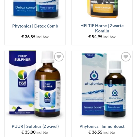
HELTIE Horse | Zwarte
Phytonics | Detox Comb
Komijn
€
36,55
€
54,95
incl. btw
incl. btw
Toevoegen
Toevoegen
aan
aan
wenslijst
wenslijst
PUUR | Sulphur (Zwavel)
Phytonics | Immu Boost
€
35,00
€
36,55
incl. btw
incl. btw