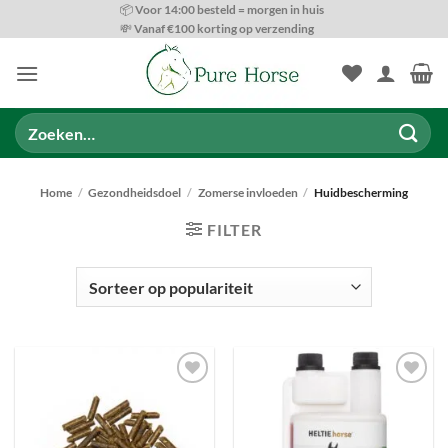
Ga
📦 Voor 14:00 besteld = morgen in huis
💸 Vanaf €100 korting op verzending
naar
inhoud
Zoeken
naar:
Home
/
Gezondheidsdoel
/
Zomerse invloeden
/
Huidbescherming
FILTER
PRODUCT CATEGORIEËN
Toevoegen
Toevoegen
aan
aan
wenslijst
wenslijst
BESCHIKBAARHEID