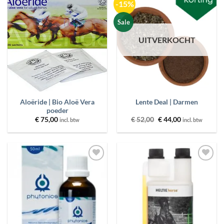
-15%
Toevoegen
Toevoegen
aan
aan
wenslijst
wenslijst
Sale
UITVERKOCHT
Aloëride | Bio Aloë Vera
Lente Deal | Darmen
poeder
Oorspronkelijke
Huidige
€
75,00
€
52,00
€
44,00
incl. btw
incl. btw
prijs
prijs
was:
is:
€ 52,00.
€ 44,00.
Toevoegen
Toevoegen
aan
aan
wenslijst
wenslijst