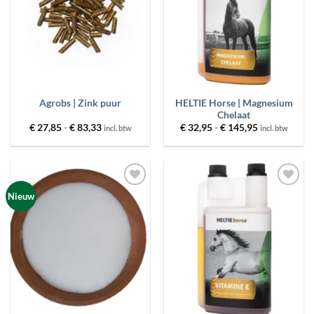
PRODUCT GEWICHT
MERKEN
PRIJS
HELTIE Horse | Magnesium
Agrobs | Zink puur
Chelaat
Prijsklasse:
Prijsklasse:
€
27,85
-
€
83,33
€
32,95
-
€
145,95
incl. btw
incl. btw
€ 27,85
€ 32,95
FILTER
RESET
tot
tot
€ 83,33
€ 145,95
Toevoegen
Toevoegen
Nieuw
aan
aan
wenslijst
wenslijst