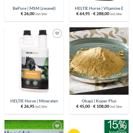
BePure | MSM (zwavel)
HELTIE Horse | Vitamine E
Prijsklasse:
€
26,00
€
64,95
-
€
288,00
incl. btw
incl. btw
€ 64,95
tot
€ 288,00
Toevoegen
Toevoegen
aan
aan
wenslijst
wenslijst
HELTIE Horse | Mineralen
Okapi | Koper Plus
Prijsklasse:
€
26,95
€
45,00
-
€
108,00
incl. btw
incl. btw
€ 45,00
tot
€ 108,00