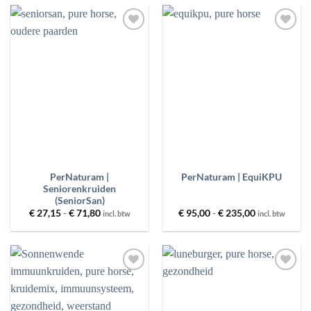
Toevoegen
Toevoegen
aan
aan
wenslijst
wenslijst
PerNaturam |
PerNaturam | EquiKPU
Seniorenkruiden
(SeniorSan)
Prijsklasse:
Prijsklasse:
€
27,15
-
€
71,80
€
95,00
-
€
235,00
incl. btw
incl. btw
€ 27,15
€ 95,00
tot
tot
€ 71,80
€ 235,00
Toevoegen
Toevoegen
aan
aan
wenslijst
wenslijst