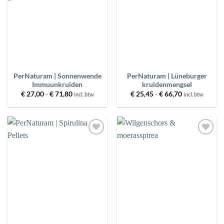
PerNaturam | Sonnenwende
PerNaturam | Lüneburger
Immuunkruiden
kruidenmengsel
Prijsklasse:
Prijsklasse:
€
27,00
-
€
71,80
€
25,45
-
€
66,70
incl. btw
incl. btw
€ 27,00
€ 25,45
tot
tot
€ 71,80
€ 66,70
Toevoegen
Toevoegen
aan
aan
wenslijst
wenslijst