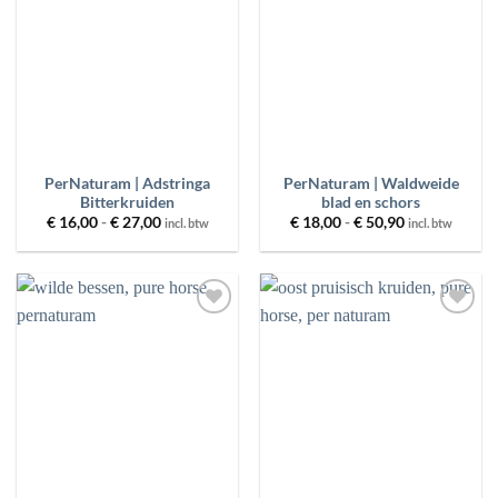
PerNaturam | Adstringa
PerNaturam | Waldweide
Bitterkruiden
blad en schors
Prijsklasse:
Prijsklasse:
€
16,00
-
€
27,00
€
18,00
-
€
50,90
incl. btw
incl. btw
€ 16,00
€ 18,00
tot
tot
€ 27,00
€ 50,90
Toevoegen
Toevoegen
aan
aan
wenslijst
wenslijst