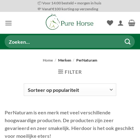
Ga
📦 Voor 14:00 besteld = morgen in huis
💸 Vanaf €100 korting op verzending
naar
inhoud
Zoeken
naar:
Home
/
Merken
/
PerNaturam
FILTER
PerNaturam is een merk met veel verschillende
hoogwaardige producten. De producten zijn zeer
SOORTEN VOEDING
gevarieerd en zeer smakelijk. Hierdoor is het ook geschikt
voor moeilijke eters!
ONDERSTEUNINGS OPTIES