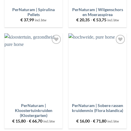
PerNaturam | Spirulina
PerNaturam | Wilgenschors
Pellets
en Moerasspirea
Prijsklasse:
€
37,99
€
20,35
-
€
53,75
incl. btw
incl. btw
€ 20,35
tot
€ 53,75
Toevoegen
Toevoegen
aan
aan
wenslijst
wenslijst
PerNaturam |
PerNaturam | Sobere rassen
Kloostertuinkruiden
kruidenmix (Flora Islandica)
(Klostergarten)
Prijsklasse:
Prijsklasse:
€
15,80
-
€
66,70
€
16,00
-
€
71,80
incl. btw
incl. btw
€ 15,80
€ 16,00
tot
tot