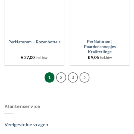
PerNaturam |
PerNaturam – Rozenbottels
Paardensnoepjes
Kraüterlinge
€
27,00
€
9,05
incl. btw
incl. btw
1
2
3
Klantenservice
Veelgestelde vragen