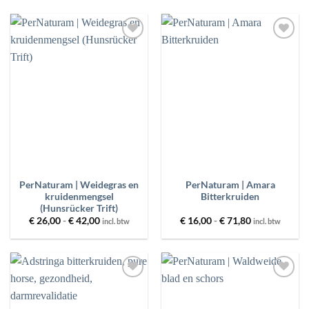
PRODUCT CATEGORIEËN
Toevoegen
Toevoegen
aan
aan
BESCHIKBAARHEID
wenslijst
wenslijst
PRODUCT GEWICHT
PRIJS
FILTER
RESET
PerNaturam | Weidegras en
PerNaturam | Amara
kruidenmengsel
Bitterkruiden
(Hunsrücker Trift)
Prijsklasse:
Prijsklasse:
€
26,00
-
€
42,00
€
16,00
-
€
71,80
incl. btw
incl. btw
€ 26,00
€ 16,00
tot
tot
€ 42,00
€ 71,80
Toevoegen
Toevoegen
aan
aan
wenslijst
wenslijst