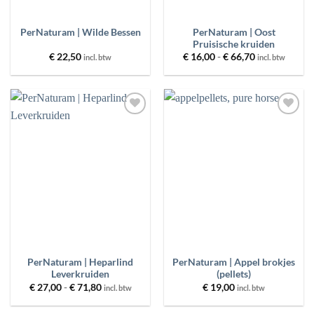
PerNaturam | Oost
PerNaturam | Wilde Bessen
Pruisische kruiden
Prijsklasse:
€
22,50
€
16,00
-
€
66,70
incl. btw
incl. btw
€ 16,00
tot
€ 66,70
Toevoegen
Toevoegen
aan
aan
wenslijst
wenslijst
PerNaturam | Heparlind
PerNaturam | Appel brokjes
Leverkruiden
(pellets)
Prijsklasse:
€
27,00
-
€
71,80
€
19,00
incl. btw
incl. btw
€ 27,00
tot
€ 71,80