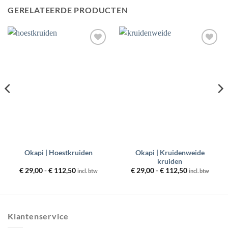
GERELATEERDE PRODUCTEN
Toevoegen
Toevoegen
aan
aan
wenslijst
wenslijst
Okapi | Kruidenweide
Okapi | Hoestkruiden
kruiden
Prijsklasse:
Prijsklasse:
€
29,00
-
€
112,50
€
29,00
-
€
112,50
incl. btw
incl. btw
€ 29,00
€ 29,00
tot
tot
€ 112,50
€ 112,50
Klantenservice