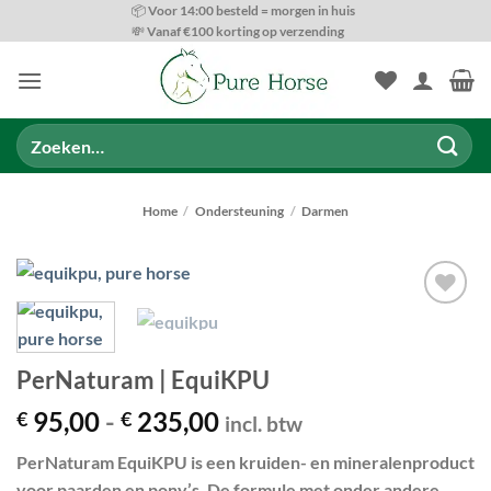
Ga
📦 Voor 14:00 besteld = morgen in huis
💸 Vanaf €100 korting op verzending
naar
inhoud
Zoeken
naar:
Home
/
Ondersteuning
/
Darmen
Toevoegen
aan
wenslijst
PerNaturam | EquiKPU
Prijsklasse:
95,00
-
235,00
€
€
incl. btw
€ 95,00
PerNaturam EquiKPU
is een kruiden- en mineralenproduct
tot
voor paarden en pony’s. De formule met onder andere