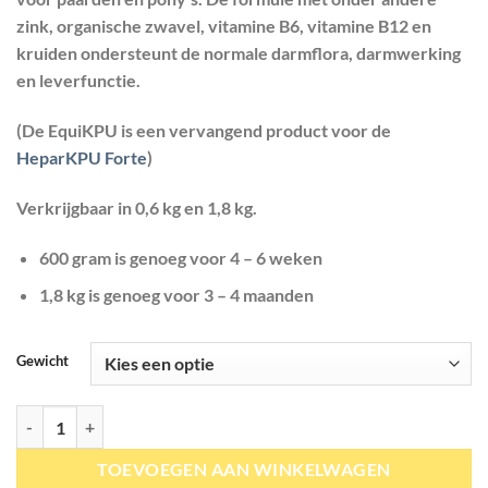
€ 235,00
zink, organische zwavel, vitamine B6, vitamine B12 en
kruiden ondersteunt de normale darmflora, darmwerking
en leverfunctie.
(De EquiKPU is een vervangend product voor de
HeparKPU Forte
)
Verkrijgbaar in 0,6 kg en 1,8 kg.
600 gram is genoeg voor 4 – 6 weken
1,8 kg is genoeg voor 3 – 4 maanden
Gewicht
PerNaturam | EquiKPU aantal
TOEVOEGEN AAN WINKELWAGEN