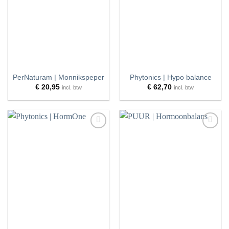
MERKEN
PRIJS
FILTER
RESET
PerNaturam | Monnikspeper
Phytonics | Hypo balance
€
20,95
€
62,70
incl. btw
incl. btw
Toevoegen
Toevoegen
aan
aan
wenslijst
wenslijst