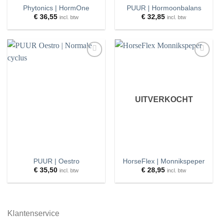
Phytonics | HormOne
PUUR | Hormoonbalans
€
36,55
€
32,85
incl. btw
incl. btw
Toevoegen
Toevoegen
aan
aan
wenslijst
wenslijst
UITVERKOCHT
PUUR | Oestro
HorseFlex | Monnikspeper
€
35,50
€
28,95
incl. btw
incl. btw
Klantenservice