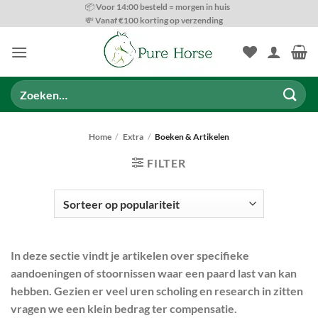
Ga
📦 Voor 14:00 besteld = morgen in huis
💸 Vanaf €100 korting op verzending
naar
inhoud
Zoeken
naar:
Home
/
Extra
/
Boeken & Artikelen
FILTER
In deze sectie vindt je artikelen over specifieke
aandoeningen of stoornissen waar een paard last van kan
PRODUCT CATEGORIEËN
hebben. Gezien er veel uren scholing en research in zitten
vragen we een klein bedrag ter compensatie.
BESCHIKBAARHEID