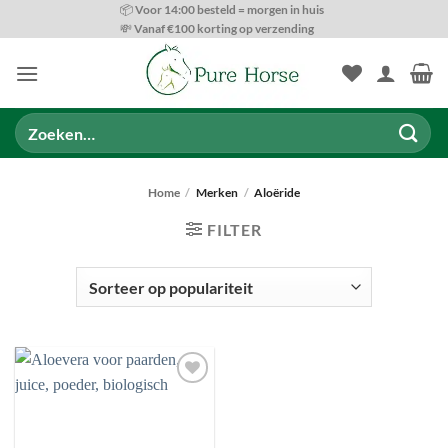
Ga
📦 Voor 14:00 besteld = morgen in huis
💸 Vanaf €100 korting op verzending
naar
inhoud
Zoeken
naar:
Home
/
Merken
/
Aloëride
FILTER
SOORTEN VOEDING
Toevoegen
aan
wenslijst
ONDERSTEUNINGS OPTIES