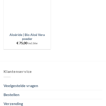
PRODUCT CATEGORIEËN
BESCHIKBAARHEID
Aloëride | Bio Aloë Vera
FILTER
RESET
poeder
€
75,00
incl. btw
Klantenservice
Veelgestelde vragen
Bestellen
Verzending