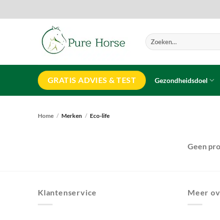
Ga
naar
inhoud
Zoeken
naar:
GRATIS ADVIES & TEST
Gezondheidsdoel
Home
/
Merken
/
Eco-life
Geen pro
Klantenservice
Meer ov