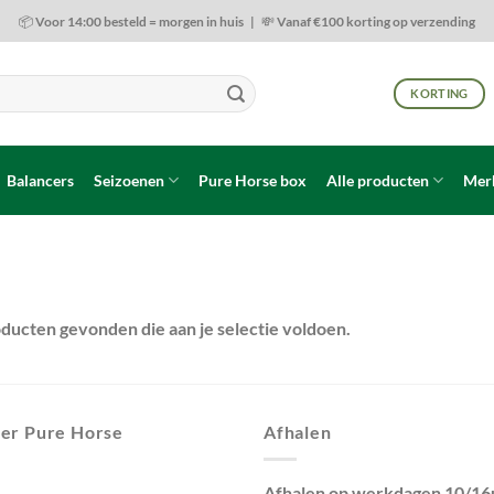
📦 Voor 14:00 besteld = morgen in huis | 💸 Vanaf €100 korting op verzending
KORTING
Balancers
Seizoenen
Pure Horse box
Alle producten
Mer
ducten gevonden die aan je selectie voldoen.
er Pure Horse
Afhalen
Afhalen op werkdagen 10/16