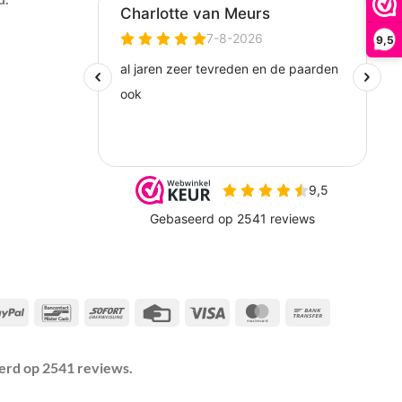
9,5
l
PayPal
Bancontact
Sofort
Credit
Visa
MasterCard
Bank
Card
Transfer
eerd op 2541 reviews.