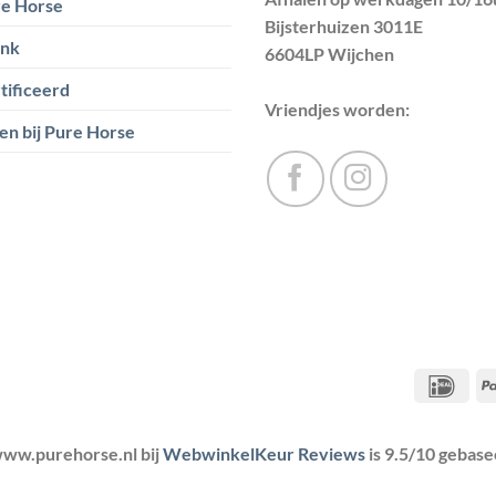
e Horse
Bijsterhuizen 3011E
ank
6604LP Wijchen
tificeerd
Vriendjes worden:
en bij Pure Horse
IDea
ww.purehorse.nl bij
WebwinkelKeur Reviews
is 9.5/10 gebas