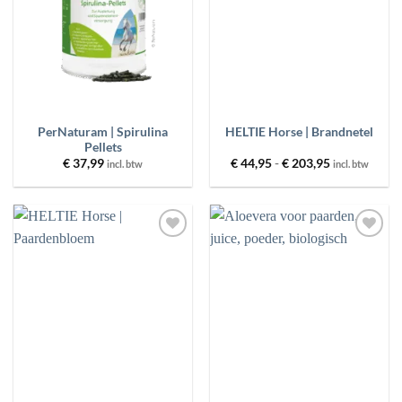
PRODUCT GEWICHT
MERKEN
PRIJS
PerNaturam | Spirulina
HELTIE Horse | Brandnetel
Pellets
Prijsklasse:
€
37,99
€
44,95
-
€
203,95
incl. btw
incl. btw
€ 44,95
FILTER
RESET
tot
€ 203,95
Toevoegen
Toevoegen
aan
aan
wenslijst
wenslijst