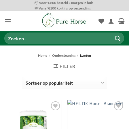
Ga
📦 Voor 14:00 besteld = morgen in huis
💸 Vanaf €100 korting op verzending
naar
inhoud
Zoeken
naar:
Home
/
Ondersteuning
/
Lymfen
FILTER
PRODUCT CATEGORIEËN
Toevoegen
Toevoegen
aan
aan
wenslijst
wenslijst
BESCHIKBAARHEID