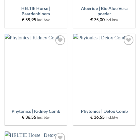
HELTIE Horse |
Aloëride | Bio Aloë Vera
Paardenbloem
poeder
€
59,95
€
75,00
incl. btw
incl. btw
Toevoegen
Toevoegen
aan
aan
wenslijst
wenslijst
Phytonics | Kidney Comb
Phytonics | Detox Comb
€
36,55
€
36,55
incl. btw
incl. btw