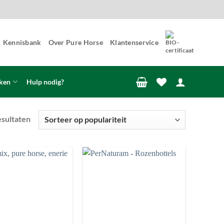
Kennisbank
Over Pure Horse
Klantenservice
ken
Hulp nodig?
Gesorteerd
esultaten
op
populariteit
Toevoegen
Toevoegen
aan
aan
wenslijst
wenslijst