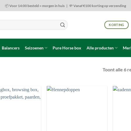
📦 Voor 14:00 besteld = morgen in huis | 💸 Vanaf €100 korting op verzending
KORTING
Balancers
Seizoenen
Pure Horse box
Alle producten
Mer
Toont alle 6 r
Toevoegen
Toevoegen
aan
aan
wenslijst
wenslijst