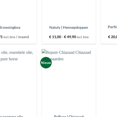
+
+
PerNa
Browsingbox
Natuly | Hennepdoppen
Prijsklasse:
75
/ maand
€
11,00
-
€
49,90
€
20,
incl. btw
incl. btw
€ 11,00
tot
€ 49,90
Nieuw
Toevoegen
Toevoegen
aan
aan
wenslijst
wenslijst
+
o oregano olie
BePure | Chiazaad