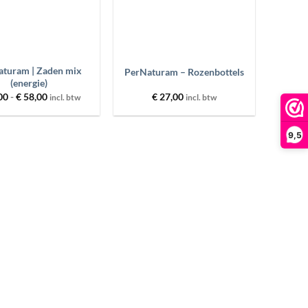
+
turam | Zaden mix
PerNaturam – Rozenbottels
(energie)
Prijsklasse:
00
-
€
58,00
€
27,00
incl. btw
incl. btw
€ 20,00
tot
€ 58,00
9,5