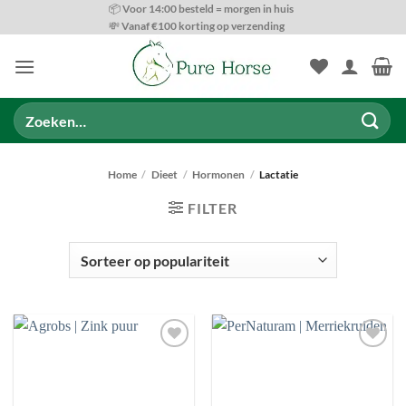
Ga
📦 Voor 14:00 besteld = morgen in huis
💸 Vanaf €100 korting op verzending
naar
inhoud
Zoeken
naar:
Home
/
Dieet
/
Hormonen
/
Lactatie
FILTER
PRODUCT CATEGORIEËN
Toevoegen
Toevoegen
aan
aan
wenslijst
wenslijst
BESCHIKBAARHEID