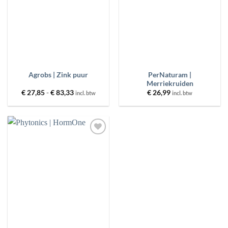
PRODUCT GEWICHT
MERKEN
PRIJS
PerNaturam |
Agrobs | Zink puur
Merriekruiden
Prijsklasse:
€
27,85
-
€
83,33
€
26,99
incl. btw
incl. btw
€ 27,85
FILTER
RESET
tot
€ 83,33
Toevoegen
aan
wenslijst