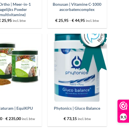
Ortho | Meer-in-1
Bonusan | Vitamine C-1000
agelijks Poeder
ascorbatencomplex
(multivitamine)
Prijsklasse:
€
25,95
€
25,95
-
€
44,95
incl. btw
incl. btw
€ 25,95
tot
€ 44,95
Toevoegen
Toevoegen
aan
aan
wenslijst
wenslijst
+
aturam | EquiKPU
Phytonics | Gluco Balance
9,5
Prijsklasse:
00
-
€
235,00
€
73,15
incl. btw
incl. btw
€ 95,00
tot