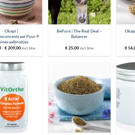
+
+
Okapi |
BePure | The Real Deal –
Okapi
nconcentraat Puur P
Balancer
mineraalbrokjes
Prijsklasse:
0
-
€
209,00
€
25,00
€
56,
incl. btw
incl. btw
€ 29,00
tot
€ 209,00
Toevoegen
Toevoegen
aan
aan
wenslijst
wenslijst
+
+