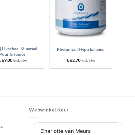
+
| Likschaal Mineraal
Phytonics | Hypo balance
Puur G Junior
€
69,00
€
62,70
incl. btw
incl. btw
Webwinkel Keur
u.