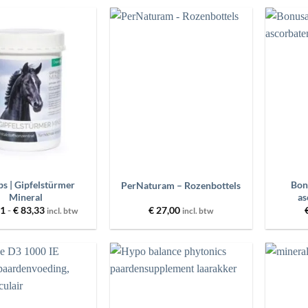
€ 99,00
Toevoegen
Toevoegen
aan
aan
wenslijst
wenslijst
+
+
s | Gipfelstürmer
Bon
PerNaturam – Rozenbottels
Mineral
as
Prijsklasse:
11
-
€
83,33
€
27,00
incl. btw
incl. btw
€ 25,11
tot
€ 83,33
Toevoegen
Toevoegen
aan
aan
wenslijst
wenslijst