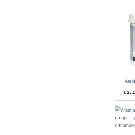
+
Agrob
€
25,