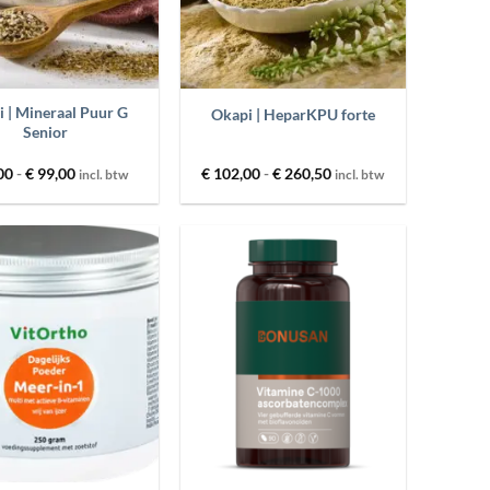
+
 | Mineraal Puur G
Okapi | HeparKPU forte
Senior
Prijsklasse:
Prijsklasse:
00
-
€
99,00
€
102,00
-
€
260,50
incl. btw
incl. btw
€ 56,00
€ 102,00
tot
tot
€ 99,00
€ 260,50
Toevoegen
Toevoegen
aan
aan
wenslijst
wenslijst
+