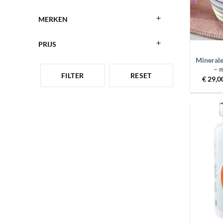
MERKEN
+
PRIJS
Minerale
– 
FILTER
RESET
€
29,0
+