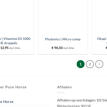
+
+
o | Vitamine D3 1000
Okapi 
Phytonics | Micro comp
IE druppels
12,95
€
96,50
incl. btw
incl. btw
1
2
er Pure Horse
Afhalen
Afhalen op werkdagen 10/16
e Horse
Bijsterhuizen 3011E