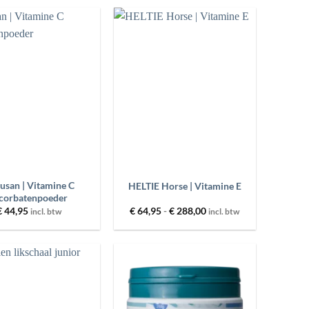
€ 235,00
Toevoegen
Toevoegen
aan
aan
wenslijst
wenslijst
+
usan | Vitamine C
HELTIE Horse | Vitamine E
corbatenpoeder
Prijsklasse:
€
44,95
€
64,95
-
€
288,00
incl. btw
incl. btw
€ 64,95
tot
€ 288,00
Toevoegen
Toevoegen
aan
aan
wenslijst
wenslijst