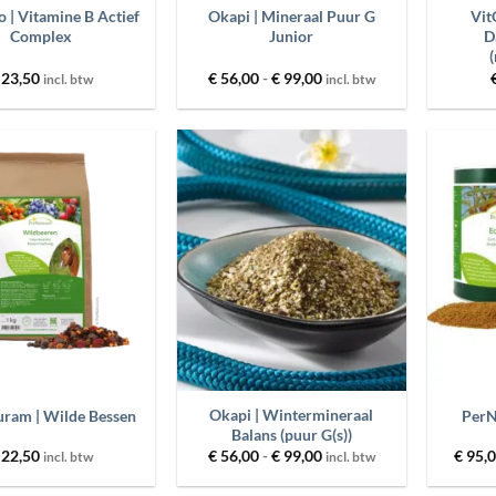
 | Vitamine B Actief
Okapi | Mineraal Puur G
Vit
Complex
Junior
D
Prijsklasse:
23,50
€
56,00
-
€
99,00
incl. btw
incl. btw
€ 56,00
tot
€ 99,00
Toevoegen
Toevoegen
aan
aan
wenslijst
wenslijst
+
+
Okapi | Wintermineraal
ram | Wilde Bessen
PerN
Balans (puur G(s))
Prijsklasse:
22,50
€
56,00
-
€
99,00
€
95,
incl. btw
incl. btw
€ 56,00
tot