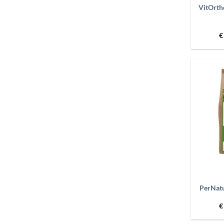
VitOrtho
€
+
PerNatu
€