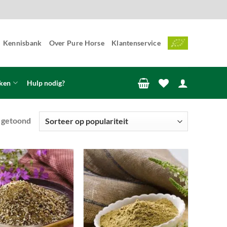
Kennisbank
Over Pure Horse
Klantenservice
ken
Hulp nodig?
Gesorteerd
t getoond
op
populariteit
Toevoegen
Toevoegen
aan
aan
wenslijst
wenslijst