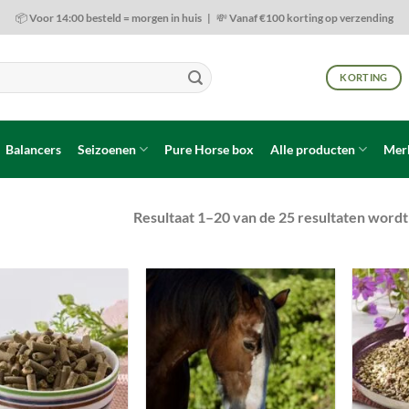
📦 Voor 14:00 besteld = morgen in huis | 💸 Vanaf €100 korting op verzending
KORTING
Balancers
Seizoenen
Pure Horse box
Alle producten
Mer
Resultaat 1–20 van de 25 resultaten word
Toevoegen
Toevoegen
aan
aan
wenslijst
wenslijst