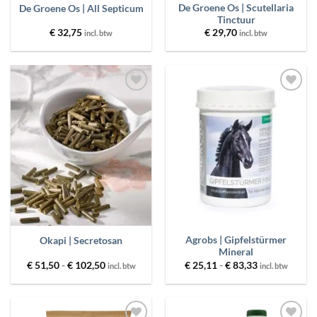
De Groene Os | Scutellaria
De Groene Os | All Septicum
Tinctuur
€
32,75
€
29,70
incl. btw
incl. btw
Toevoegen
Toevoegen
aan
aan
wenslijst
wenslijst
Agrobs | Gipfelstürmer
Okapi | Secretosan
Mineral
Prijsklasse:
Prijsklasse:
€
51,50
-
€
102,50
€
25,11
-
€
83,33
incl. btw
incl. btw
€ 51,50
€ 25,11
tot
tot
€ 102,50
€ 83,33