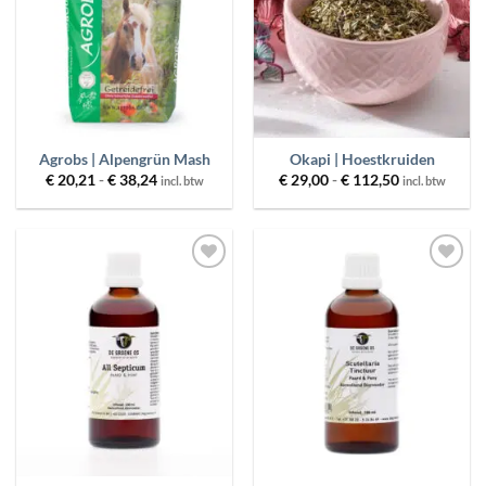
PRODUCT GEWICHT
MERKEN
PRIJS
Agrobs | Alpengrün Mash
Okapi | Hoestkruiden
Prijsklasse:
Prijsklasse:
€
20,21
-
€
38,24
€
29,00
-
€
112,50
incl. btw
incl. btw
€ 20,21
€ 29,00
tot
tot
€ 38,24
€ 112,50
FILTER
RESET
Toevoegen
Toevoegen
aan
aan
wenslijst
wenslijst