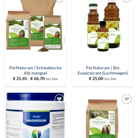
Toevoegen
Toevoegen
aan
aan
wenslijst
wenslijst
PerNaturam | Schwabische
PerNaturam | Bio
Alb mengsel
Expectorant (Luchtwegen)
Prijsklasse:
€
25,45
-
€
66,70
€
25,00
incl. btw
incl. btw
€ 25,45
tot
€ 66,70
Toevoegen
Toevoegen
aan
aan
wenslijst
wenslijst