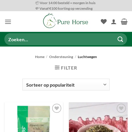
Ga
📦 Voor 14:00 besteld = morgen in huis
💸 Vanaf €100 korting op verzending
naar
inhoud
Zoeken
naar:
Home
/
Ondersteuning
/
Luchtwegen
FILTER
PRODUCT CATEGORIEËN
Toevoegen
Toevoegen
aan
aan
wenslijst
wenslijst
BESCHIKBAARHEID