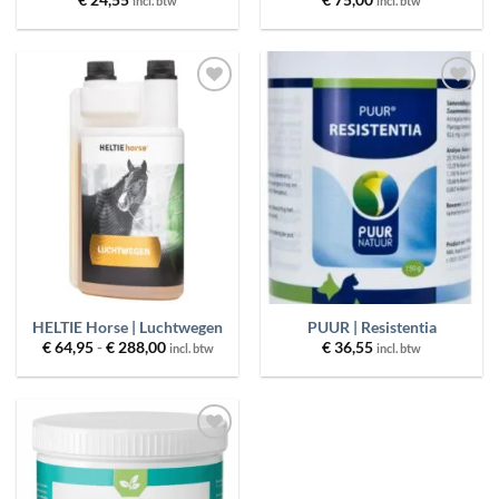
€
24,55
€
75,00
incl. btw
incl. btw
Toevoegen
Toevoegen
aan
aan
wenslijst
wenslijst
HELTIE Horse | Luchtwegen
PUUR | Resistentia
Prijsklasse:
€
64,95
-
€
288,00
€
36,55
incl. btw
incl. btw
€ 64,95
tot
€ 288,00
Toevoegen
aan
wenslijst