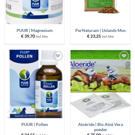
PUUR | Magnesium
PerNaturam | IJslands Mos
€
39,70
€
23,25
incl. btw
incl. btw
Toevoegen
Toevoegen
aan
aan
wenslijst
wenslijst
Aloëride | Bio Aloë Vera
PUUR | Pollen
poeder