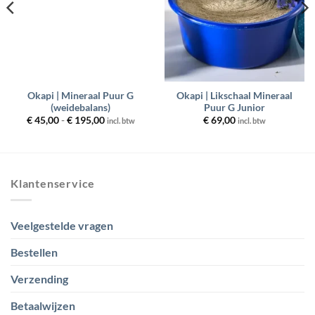
Okapi | Mineraal Puur G
Okapi | Likschaal Mineraal
(weidebalans)
Puur G Junior
Prijsklasse:
€
45,00
-
€
195,00
€
69,00
incl. btw
incl. btw
€ 45,00
tot
€ 195,00
Klantenservice
Veelgestelde vragen
Bestellen
Verzending
Betaalwijzen