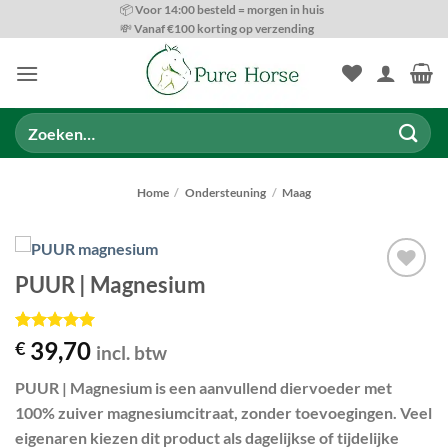
Ga
📦 Voor 14:00 besteld = morgen in huis
💸 Vanaf €100 korting op verzending
naar
inhoud
Zoeken
naar:
Home
/
Ondersteuning
/
Maag
PUUR | Magnesium
Toevoegen
aan
wenslijst
Gewaardeerd
1
39,70
€
incl. btw
5
op 5
gebaseerd
PUUR | Magnesium
is een
aanvullend diervoeder
met
op
klant
waardering
100% zuiver magnesiumcitraat
, zonder toevoegingen. Veel
eigenaren kiezen dit product als dagelijkse of tijdelijke