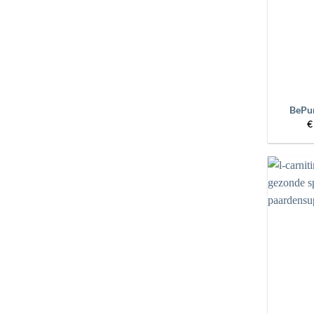
+
BePur
€
+