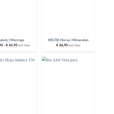
+
atuly | Moringa
HELTIE Horse | Mineralen
Prijsklasse:
95
-
€
41,95
€
26,95
incl. btw
incl. btw
€ 20,95
tot
€ 41,95
Toevoegen
Toevoegen
aan
aan
wenslijst
wenslijst
+