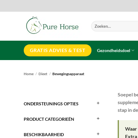
Ga
naar
inhoud
Zoeken
naar:
GRATIS ADVIES & TEST
Gezondheidsdoel
Home
/
Dieet
/
Bewegingsapparaat
Soepel b
supplemen
ONDERSTEUNINGS OPTIES
stap in d
PRODUCT CATEGORIEËN
Waar 
BESCHIKBAARHEID
Extra 