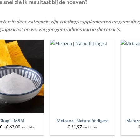
 snel zie ik resultaat bij de hoeven?
cten in deze categorie zijn voedingssupplementen en geen di
sapparaat en vervangen geen advies van je dierenarts.
Toevoegen
Toevoegen
aan
aan
wenslijst
wenslijst
+
+
Okapi | MSM
Metazoa | Naturalfit digest
Metazo
Prijsklasse:
00
-
€
63,00
€
31,97
incl. btw
incl. btw
€ 31,00
tot
€ 63,00