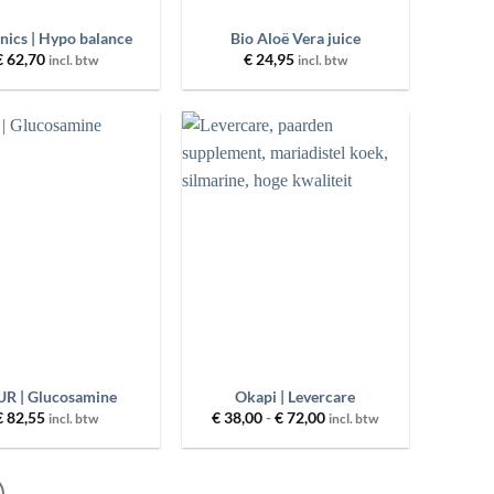
nics | Hypo balance
Bio Aloë Vera juice
€
62,70
€
24,95
incl. btw
incl. btw
Toevoegen
Toevoegen
aan
aan
wenslijst
wenslijst
+
R | Glucosamine
Okapi | Levercare
Prijsklasse:
€
82,55
€
38,00
-
€
72,00
incl. btw
incl. btw
€ 38,00
tot
€ 72,00