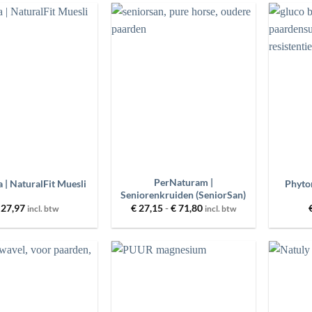
Toevoegen
Toevoegen
aan
aan
wenslijst
wenslijst
+
+
PerNaturam |
 | NaturalFit Muesli
Phyton
Seniorenkruiden (SeniorSan)
Prijsklasse:
27,97
€
27,15
-
€
71,80
incl. btw
incl. btw
€ 27,15
tot
€ 71,80
Toevoegen
Toevoegen
aan
aan
wenslijst
wenslijst