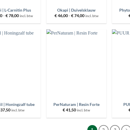
 | L-Carnitin Plus
Okapi | Duivelsklauw
Phyto
Prijsklasse:
Prijsklasse:
00
-
€
78,00
€
46,00
-
€
74,00
incl. btw
incl. btw
€ 40,00
€ 46,00
tot
tot
€ 78,00
€ 74,00
Toevoegen
Toevoegen
aan
aan
wenslijst
wenslijst
+
+
l | Honingzalf tube
PerNaturam | Resin Forte
PUU
37,50
€
41,50
incl. btw
incl. btw
1
2
3