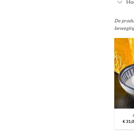
Hoe
De produ
beweging
+
€
31,