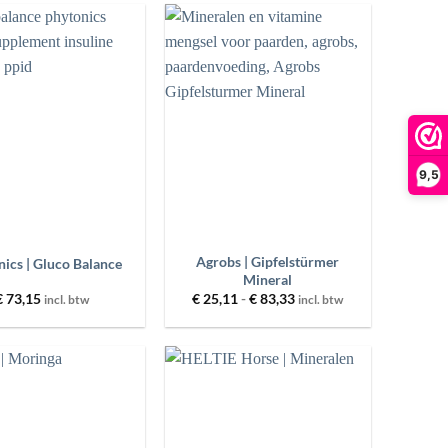
Toevoegen
Toevoegen
aan
aan
wenslijst
wenslijst
9,5
+
Agrobs | Gipfelstürmer
ics | Gluco Balance
Mineral
Prijsklasse:
€
73,15
€
25,11
-
€
83,33
incl. btw
incl. btw
€ 25,11
tot
€ 83,33
Toevoegen
Toevoegen
aan
aan
wenslijst
wenslijst