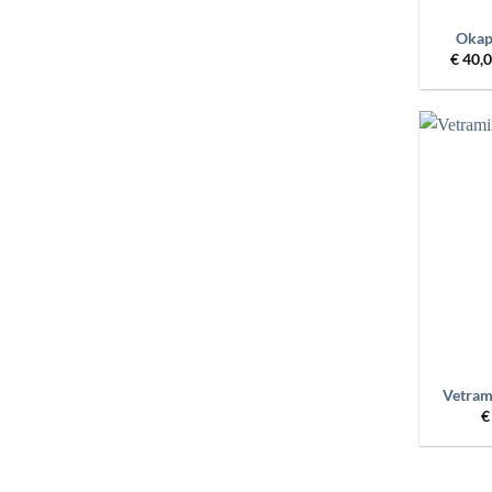
Okapi
€
40,
+
Vetrami
€