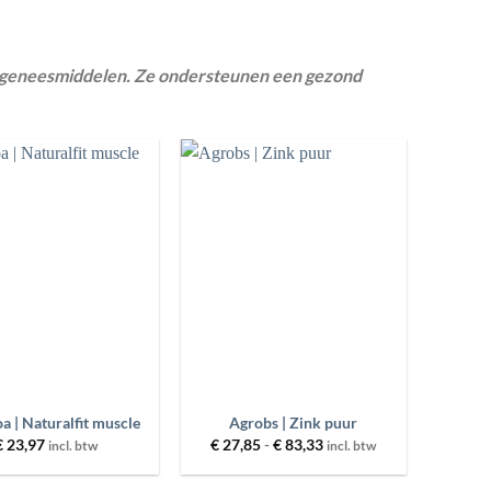
ergeneesmiddelen. Ze ondersteunen een gezond
Toevoegen
Toevoegen
aan
aan
wenslijst
wenslijst
+
a | Naturalfit muscle
Agrobs | Zink puur
Prijsklasse:
€
23,97
€
27,85
-
€
83,33
incl. btw
incl. btw
€ 27,85
tot
€ 83,33