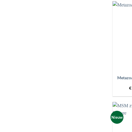
+
Metazoa
€
Nieuw