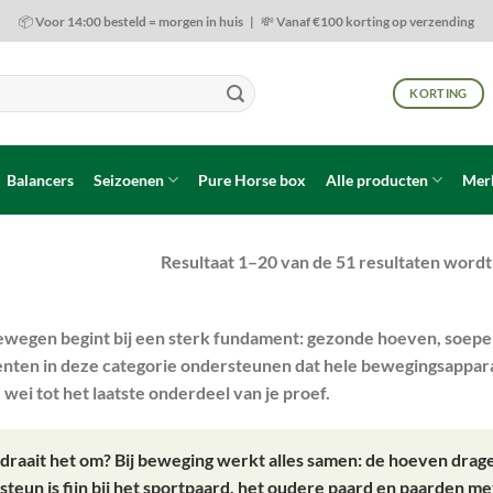
📦 Voor 14:00 besteld = morgen in huis | 💸 Vanaf €100 korting op verzending
KORTING
Balancers
Seizoenen
Pure Horse box
Alle producten
Mer
Resultaat 1–20 van de 51 resultaten word
ewegen begint bij een sterk fundament: gezonde hoeven, soepe
ten in deze categorie ondersteunen dat hele bewegingsapparaat,
e wei tot het laatste onderdeel van je proef.
draait het om?
Bij beweging werkt alles samen: de hoeven drag
steun is fijn bij het sportpaard, het oudere paard en paarden met