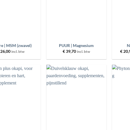
+
+
e | MSM (zwavel)
PUUR | Magnesium
N
26,00
€
39,70
€
20,
incl. btw
incl. btw
Toevoegen
Toevoegen
aan
aan
wenslijst
wenslijst
+
+