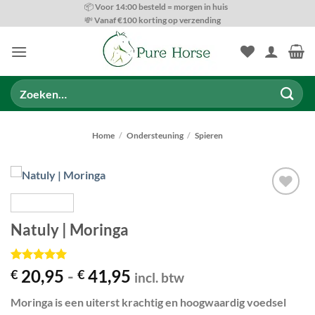
Ga
📦 Voor 14:00 besteld = morgen in huis
💸 Vanaf €100 korting op verzending
naar
inhoud
Zoeken
naar:
Home
/
Ondersteuning
/
Spieren
Toevoegen
aan
Natuly | Moringa
wenslijst
Gewaardeerd
2
Prijsklasse:
20,95
-
41,95
€
€
incl. btw
5
op 5
€ 20,95
gebaseerd
Moringa is een uiterst krachtig en hoogwaardig voedsel
op
klant
tot