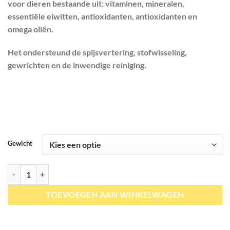
waarderingen
voor dieren bestaande uit: vitaminen, mineralen,
€ 41,95
essentiële eiwitten, antioxidanten, antioxidanten en
omega oliën.
Het ondersteund de spijsvertering, stofwisseling,
gewrichten en de inwendige reiniging.
Gewicht
Natuly | Moringa aantal
TOEVOEGEN AAN WINKELWAGEN