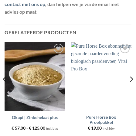
contact met ons op
, dan helpen we je via de email met
advies op maat.
GERELATEERDE PRODUCTEN
Toevoegen
Toevoegen
aan
aan
wenslijst
wenslijst
Pure Horse Box
Okapi | Zinkchelaat plus
Proefpakket
Prijsklasse:
€
57,00
-
€
125,00
€
19,00
incl. btw
incl. btw
€ 57,00
tot