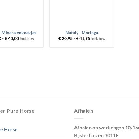
+
| Mineralenkoekjes
Natuly | Moringa
Prijsklasse:
Prijsklasse:
0
-
€
40,00
€
20,95
-
€
41,95
incl. btw
incl. btw
€ 8,50
€ 20,95
tot
tot
€ 40,00
€ 41,95
er Pure Horse
Afhalen
Afhalen op werkdagen 10/16
e Horse
Bijsterhuizen 3011E