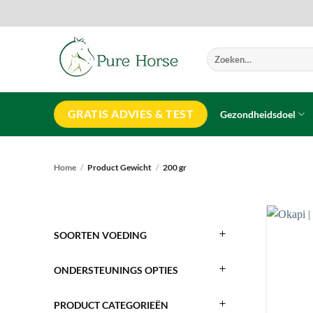
Ga
naar
inhoud
Zoeken
naar:
GRATIS ADVIES & TEST
Gezondheidsdoel
Home
/
Product Gewicht
/
200 gr
SOORTEN VOEDING
ONDERSTEUNINGS OPTIES
PRODUCT CATEGORIEËN