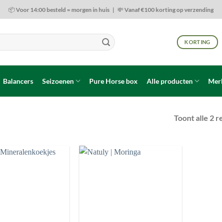
📦 Voor 14:00 besteld = morgen in huis | 💸 Vanaf €100 korting op verzending
KORTING
Balancers
Seizoenen
Pure Horse box
Alle producten
Mer
Toont alle 2 r
Toevoegen
Toevoegen
aan
aan
wenslijst
wenslijst