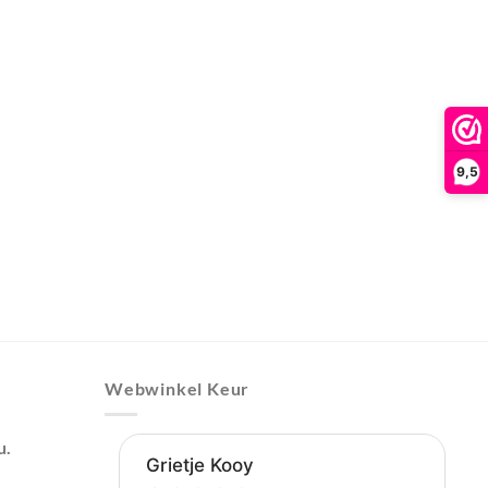
9,5
Webwinkel Keur
u.