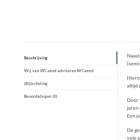
Naast
Beschrijving
(semi
Wij van WCeend adviseren WCeend
Hieri
(Bij)scholing
altij
Beoordelingen (0)
Door 
jaren
Een p
De ge
vele 