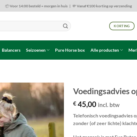
📦 Voor 14:00 besteld = morgen in huis | 💸 Vanaf €100 korting op verzending
KORTING
Balancers
Seizoenen
Pure Horse box
Alle producten
Mer
Voedingsadvies o
45,00
€
Toevoegen
incl. btw
aan
wenslijst
Telefonisch voedingsadvies 
zonder (of zeer lichte) klacht
Het gesprek is met Eva Buter e