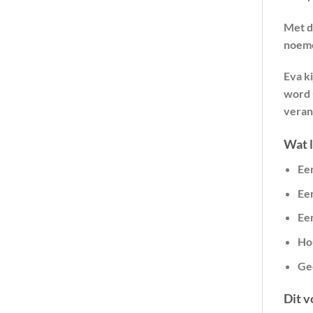
Met d
noeme
Eva ki
word (
veran
Wat l
Een
Ee
Een
Ho
Ge
Dit v