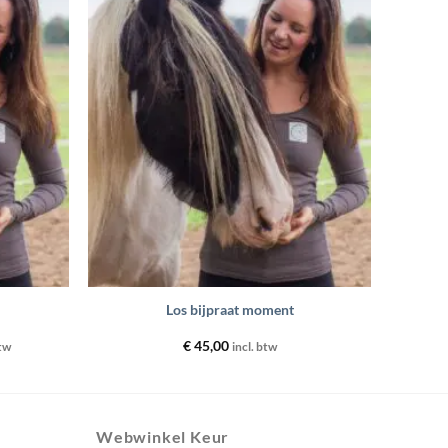
Toevoegen
Toevoegen
aan
aan
wenslijst
wenslijst
+
Los bijpraat moment
lasse:
€
45,00
btw
incl. btw
,00
,00
Webwinkel Keur