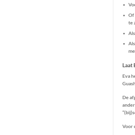
Voo
Of 
te 
Als
Als
me
Laat 
Eva h
Guash
De af
ander
“(bij)
Voor 