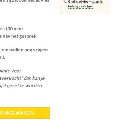
📞
Gratis advies
—
plan je
belafspraak hier
ek (30 min)
es nav het gesprek
ijk om nadien nog vragen
il.
uimte voor
itverkocht” dan kan je
jst gezet te worden.
WINKELWAGEN