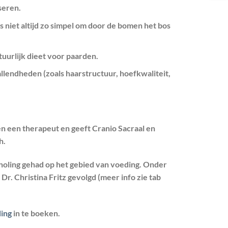
seren.
is niet altijd zo simpel om door de bomen het bos
tuurlijk dieet voor paarden.
allendheden (zoals haarstructuur, hoefkwaliteit,
en een therapeut en geeft Cranio Sacraal en
h.
choling gehad op het gebied van voeding. Onder
r. Christina Fritz gevolgd (meer info zie tab
ding
in te boeken.