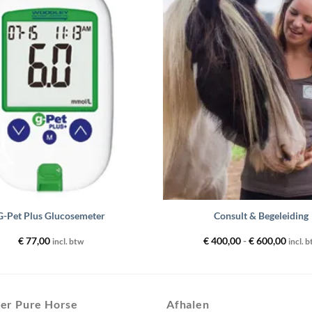
Toevoegen
aan
wenslijst
+
G-Pet Plus Glucosemeter
Consult & Begeleiding
Prijsk
€
77,00
€
400,00
-
€
600,00
incl. btw
incl. 
€ 400
tot
€ 600
er Pure Horse
Afhalen