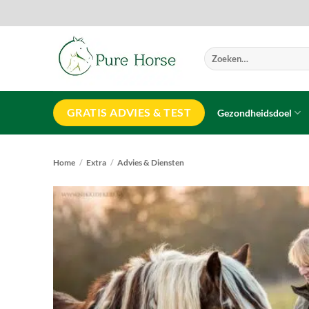
Ga
naar
inhoud
Zoeken
naar:
GRATIS ADVIES & TEST
Gezondheidsdoel
Home
/
Extra
/
Advies & Diensten