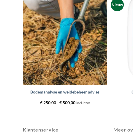
Nieuw
evoegen
Toevoegen
aan
aan
enslijst
wenslijst
+
+
ementen
Bodemanalyse en weidebeheer advies
Prijsklasse:
€
250,00
-
€
500,00
incl. btw
€ 250,00
tot
€ 500,00
Klantenservice
Meer ov