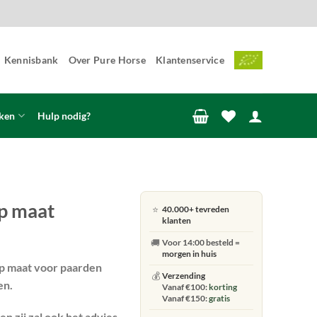
Kennisbank
Over Pure Horse
Klantenservice
ken
Hulp nodig?
p maat
⭐
40.000+ tevreden
klanten
🚚
Voor 14:00 besteld =
morgen in huis
op maat voor paarden
💰
Verzending
en.
Vanaf €100:
korting
Vanaf €150:
gratis
n zij zal ook het advies