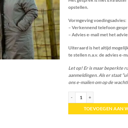
opstellen.
Vormgeving voedingsadvies:
– Verkennend telefoon gespr
– Advies e-mail met het advi
Uiteraard is het altijd mogel
te stellen n.a.v. de advies e-ma
Let op! Er is maar beperkte r
aanmeldingen. Als er staat “u
ons e-mailen om op de wachtli
Voedingsadvies op maat aantal
TOEVOEGEN AAN 