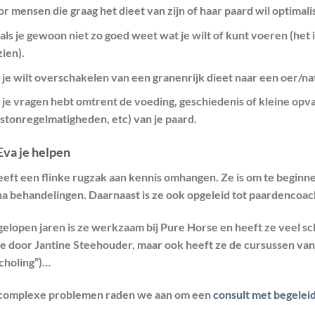
r mensen die graag het dieet van zijn of haar paard wil optimali
als je gewoon niet zo goed weet wat je wilt of kunt voeren (het 
zien).
 je wilt overschakelen van een granenrijk dieet naar een oer/na
 je vragen hebt omtrent de voeding, geschiedenis of kleine opv
stonregelmatigheden, etc) van je paard.
Eva je helpen
eeft een flinke rugzak aan kennis omhangen. Ze is om te beginn
a behandelingen. Daarnaast is ze ook opgeleid tot paardencoac
gelopen jaren is ze werkzaam bij Pure Horse en heeft ze veel s
e door Jantine Steehouder, maar ook heeft ze de cursussen van D
scholing”)…
complexe problemen raden we aan om een
consult met begelei