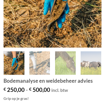
Bodemanalyse en weidebeheer advies
Prijsklasse:
250,00
-
500,00
€
€
incl. btw
€ 250,00
Grip op je gras!
tot