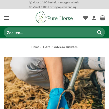
Ga
📦 Voor 14:00 besteld = morgen in huis
💸 Vanaf €100 korting op verzending
naar
inhoud
Zoeken
naar:
Home
/
Extra
/
Advies & Diensten
Toevoegen
aan
wenslijst