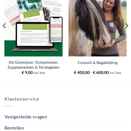
Toevoegen
Toevoegen
aan
aan
wenslijst
wenslijst
De Gistwijzer: Symptomen,
Consult & Begeleiding
Supplementen & Strategieën
Prijsklasse:
€
9,00
€
400,00
-
€
600,00
incl. btw
incl. btw
€ 400,00
tot
€ 600,00
Klantenservice
Veelgestelde vragen
Bestellen