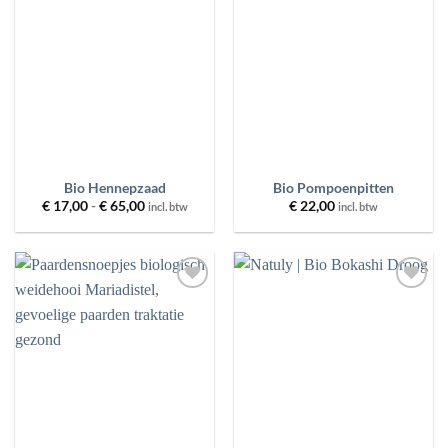
aan
aan
wenslijst
wenslijst
Bio Hennepzaad
Bio Pompoenpitten
Prijsklasse:
€
17,00
-
€
65,00
€
22,00
incl. btw
incl. btw
€ 17,00
tot
€ 65,00
Toevoegen
Toevoegen
aan
aan
wenslijst
wenslijst