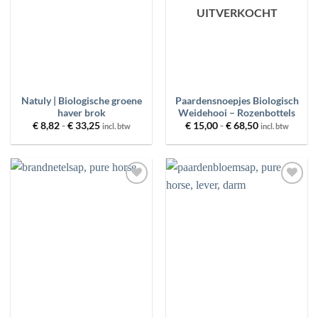
UITVERKOCHT
Natuly | Biologische groene
Paardensnoepjes Biologisch
haver brok
Weidehooi – Rozenbottels
Prijsklasse:
Prijsklasse:
€
8,82
-
€
33,25
€
15,00
-
€
68,50
incl. btw
incl. btw
€ 8,82
€ 15,00
tot
tot
€ 33,25
€ 68,50
Toevoegen
Toevoegen
aan
aan
wenslijst
wenslijst