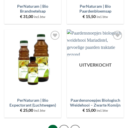
PerNaturam | Bio
PerNaturam | Bio
Brandnetelsap
Paardenbloemsap
€
31,00
€
15,50
incl. btw
incl. btw
Toevoegen
Toevoegen
aan
aan
wenslijst
wenslijst
UITVERKOCHT
PerNaturam | Bio
Paardensnoepjes Biologisch
Expectorant (Luchtwegen)
Weidehooi – Zwarte Komijn
€
25,00
€
15,00
incl. btw
incl. btw