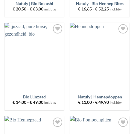
Natuly | Bio Bokashi
Natuly | Bio Hennep Bites
Prijsklasse:
Prijsklasse:
€
20,50
-
€
63,00
€
16,65
-
€
52,25
incl. btw
incl. btw
€ 20,50
€ 16,65
tot
tot
€ 63,00
€ 52,25
Toevoegen
Toevoegen
aan
aan
wenslijst
wenslijst
Bio Lijnzaad
Natuly | Hennepdoppen
Prijsklasse:
Prijsklasse:
€
14,00
-
€
49,00
€
11,00
-
€
49,90
incl. btw
incl. btw
€ 14,00
€ 11,00
tot
tot
€ 49,00
€ 49,90
Toevoegen
Toevoegen