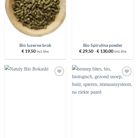
PRODUCT GEWICHT
MERKEN
PRIJS
Bio luzerne brok
Bio Spirulina poeder
Prijsklasse:
€
19,50
€
29,50
-
€
130,00
incl. btw
incl. btw
€ 29,50
tot
€ 130,00
FILTER
RESET
Toevoegen
Toevoegen
aan
aan
wenslijst
wenslijst