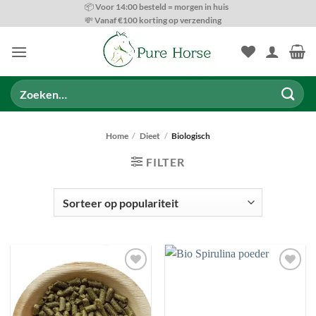
Ga
📦 Voor 14:00 besteld = morgen in huis
💸 Vanaf €100 korting op verzending
naar
inhoud
Zoeken
naar:
Home
/
Dieet
/
Biologisch
FILTER
PRODUCT CATEGORIEËN
Toevoegen
Toevoegen
aan
aan
wenslijst
wenslijst
BESCHIKBAARHEID