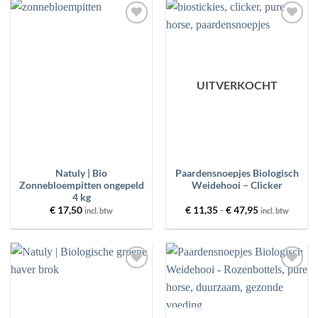
Toevoegen
Toevoegen
aan
aan
wenslijst
wenslijst
UITVERKOCHT
Natuly | Bio
Paardensnoepjes Biologisch
Zonnebloempitten ongepeld
Weidehooi – Clicker
4 kg
Prijsklasse:
€
17,50
€
11,35
-
€
47,95
incl. btw
incl. btw
€ 11,35
tot
€ 47,95
Toevoegen
Toevoegen
aan
aan
wenslijst
wenslijst