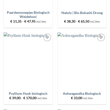
Paardensnoepjes Biologisch
Natuly | Bio Bokashi Droog
Weidehooi
Prijsklasse:
Prijsklasse:
€
11,35
-
€
47,95
€
38,30
-
€
65,50
incl. btw
incl. btw
€ 11,35
€ 38,30
tot
tot
€ 47,95
€ 65,50
Toevoegen
Toevoegen
aan
aan
wenslijst
wenslijst
Psyllium Husk biologisch
Ashwagandha Biologisch
Prijsklasse:
€
39,00
-
€
170,00
€
33,00
incl. btw
incl. btw
€ 39,00
tot
€ 170,00