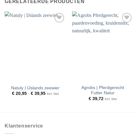
GERELATEERDE PRODUCTEN
Toevoegen
Toevoegen
aan
aan
wenslijst
wenslijst
Agrobs | Pferdgerecht
Natuly | IJslands zeewier
Futter Natur
Prijsklasse:
€
20,95
-
€
39,95
incl. btw
€ 20,95
€
39,72
incl. btw
tot
€ 39,95
Klantenservice