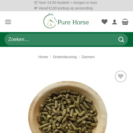
📦 Voor 14:00 besteld = morgen in huis
Ga
💸 Vanaf €100 korting op verzending
naar
inhoud
Zoeken
naar:
Home
/
Ondersteuning
/
Darmen
Toevoegen
aan
wenslijst