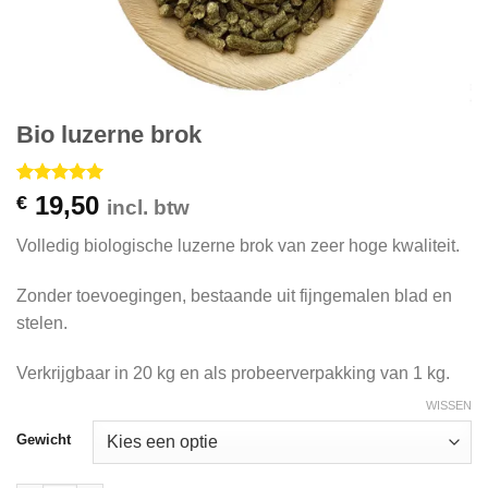
Bio luzerne brok
Gewaardeerd
1
19,50
€
incl. btw
5
op 5
gebaseerd
Volledig biologische luzerne brok van zeer hoge kwaliteit.
op
klant
waardering
Zonder toevoegingen, bestaande uit fijngemalen blad en
stelen.
Verkrijgbaar in 20 kg en als probeerverpakking van 1 kg.
WISSEN
Gewicht