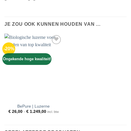
JE ZOU OOK KUNNEN HOUDEN VAN …
-20%
Toevoegen
aan
wenslijst
Ongekende hoge kwaliteit!
BePure | Luzerne
Prijsklasse:
€
26,00
-
€
1.249,00
incl. btw
€ 26,00
tot
€ 1.249,00