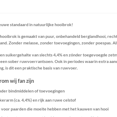
euwe standaard in natuurlijke hooibrok!
hooibrok is gemaakt van puur, onbehandeld
berglandhooi
, rech
land. Zonder melasse, zonder toevoegingen, zonder poespas. Al
en suikergehalte van slechts
4,4%
en zónder toegevoegde zetmel
p een
sober ruwvoerrantsoen
. Ook in periodes waarin extra aan
ng, is dit een praktische basis van ruwvoer.
om wij fan zijn
nder bindmiddelen of toevoegingen
kerarm (ca. 4,4%) en rijk aan ruwe celstof
jn voor paarden die moeite hebben met het kauwen van hooi