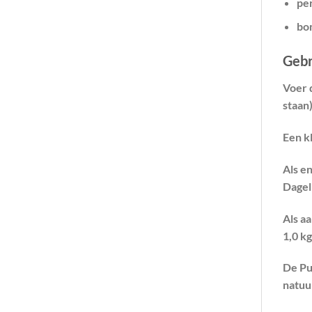
pe
bo
Gebr
Voer 
staan)
Een k
Als e
Dagel
Als a
1,0 k
De Pu
natuu