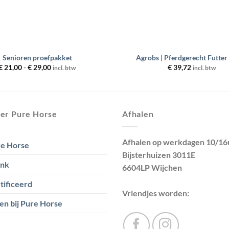
+
Senioren proefpakket
Agrobs | Pferdgerecht Futter
Prijsklasse:
€
21,00
-
€
29,00
€
39,72
incl. btw
incl. btw
€ 21,00
tot
€ 29,00
er Pure Horse
Afhalen
Afhalen op werkdagen 10/16
e Horse
Bijsterhuizen 3011E
ank
6604LP Wijchen
tificeerd
Vriendjes worden:
en bij Pure Horse