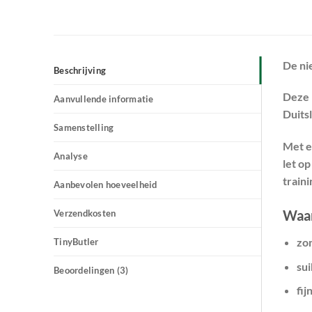
De ni
Beschrijving
Deze 
Aanvullende informatie
Duits
Samenstelling
Met e
Analyse
let o
traini
Aanbevolen hoeveelheid
Waar
Verzendkosten
zo
TinyButler
sui
Beoordelingen (3)
fi