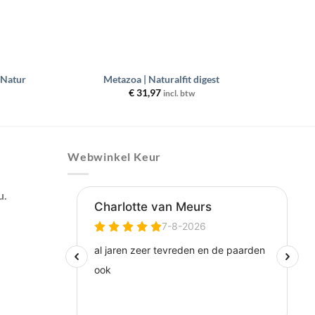
+
 Natur
Metazoa | Naturalfit digest
€
31,97
incl. btw
Webwinkel Keur
u.