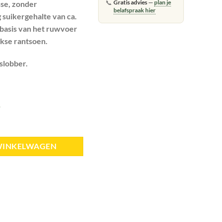
📞
Gratis advies
—
plan je
sse, zonder
belafspraak hier
 suikergehalte van ca.
s basis van het ruwvoer
ijkse rantsoen.
slobber.
)
al
WINKELWAGEN