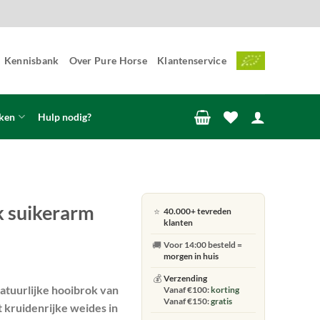
Kennisbank
Over Pure Horse
Klantenservice
ken
Hulp nodig?
k suikerarm
⭐
40.000+ tevreden
klanten
🚚
Voor 14:00 besteld =
morgen in huis
💰
Verzending
natuurlijke hooibrok van
Vanaf €100:
korting
Vanaf €150:
gratis
 kruidenrijke weides in