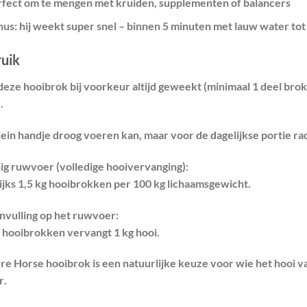
rfect om te mengen met kruiden, supplementen of balancers
nus:
hij weekt super snel – binnen 5 minuten met lauw water tot 
uik
deze hooibrok bij voorkeur altijd
geweekt
(minimaal 1 deel brok
.
lein handje droog voeren kan, maar voor de dagelijkse portie r
nig ruwvoer (volledige hooivervanging):
ijks
1,5 kg hooibrokken per 100 kg lichaamsgewicht
.
anvulling op het ruwvoer:
g hooibrokken vervangt 1 kg hooi
.
re Horse hooibrok is een natuurlijke keuze voor wie het hooi va
r
.