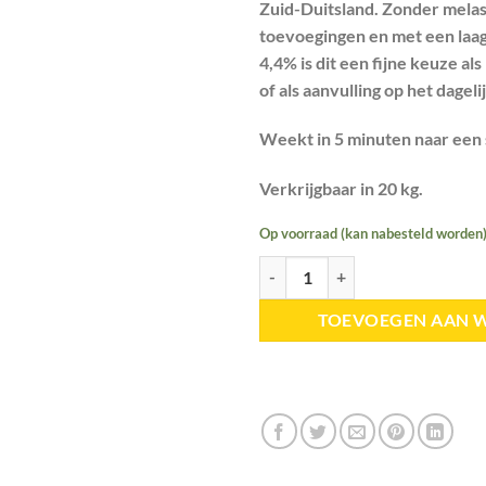
Zuid-Duitsland. Zonder mela
toevoegingen en met een laag
4,4% is dit een fijne keuze al
of als aanvulling op het dagel
Weekt in 5 minuten naar een 
Verkrijgbaar in 20 kg.
Op voorraad (kan nabesteld worden
BePure| Hooibrok suikerarm aant
TOEVOEGEN AAN 