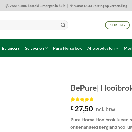
📦 Voor 14:00 besteld = morgen in huis | 💸 Vanaf €100 korting op verzending
KORTING
Balancers
Seizoenen
Pure Horse box
Alle producten
Mer
BePure| Hooibro
Toevoegen
aan
Gewaardeerd
3
27,50
€
incl. btw
wenslijst
4.67
op 5
gebaseerd
Pure Horse Hooibrok
is een 
op
klant
waarderingen
onbehandeld berglandhooi uit