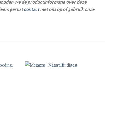
houden we de productinformatie over deze
 Neem gerust
contact
met ons op of gebruik onze
Toevoegen
Toevoegen
aan
aan
wenslijst
wenslijst