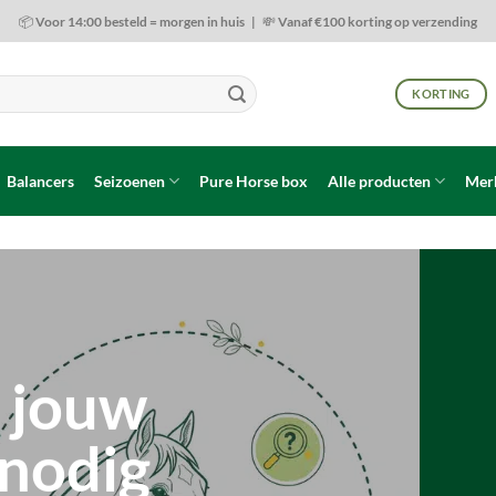
📦 Voor 14:00 besteld = morgen in huis | 💸 Vanaf €100 korting op verzending
KORTING
Balancers
Seizoenen
Pure Horse box
Alle producten
Mer
 jouw
 nodig