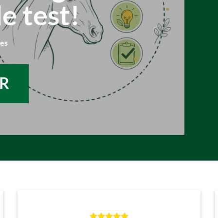
e test!
ies
ER