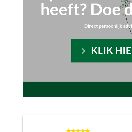
heeft? Doe d
Direct persoonlijk adv
KLIK HI