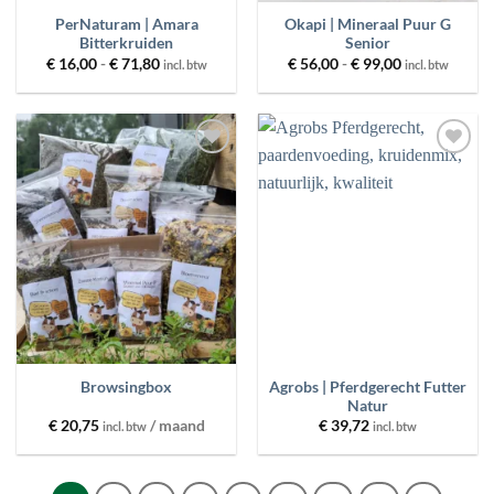
PerNaturam | Amara
Okapi | Mineraal Puur G
Bitterkruiden
Senior
Prijsklasse:
Prijsklasse:
€
16,00
-
€
71,80
€
56,00
-
€
99,00
incl. btw
incl. btw
€ 16,00
€ 56,00
tot
tot
€ 71,80
€ 99,00
Toevoegen
Toevoegen
aan
aan
wenslijst
wenslijst
Agrobs | Pferdgerecht Futter
Browsingbox
Natur
€
20,75
/ maand
€
39,72
incl. btw
incl. btw