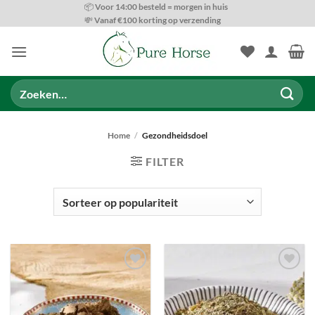
Ga
📦 Voor 14:00 besteld = morgen in huis
💸 Vanaf €100 korting op verzending
naar
inhoud
Zoeken
naar:
Home
/
Gezondheidsdoel
FILTER
PRODUCT CATEGORIEËN
Toevoegen
Toevoegen
aan
aan
wenslijst
wenslijst
BESCHIKBAARHEID