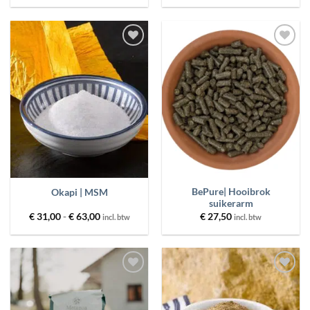
tot
€ 75,00
Toevoegen
Toevoegen
aan
aan
wenslijst
wenslijst
BePure| Hooibrok
Okapi | MSM
suikerarm
Prijsklasse:
€
31,00
-
€
63,00
€
27,50
incl. btw
incl. btw
€ 31,00
tot
€ 63,00
Toevoegen
Toevoegen
aan
aan
wenslijst
wenslijst