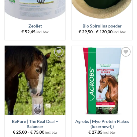
Zeoliet
Bio Spirulina poeder
Prijsklasse:
€
52,45
€
29,50
-
€
130,00
incl. btw
incl. btw
€ 29,50
tot
€ 130,00
Toevoegen
Toevoegen
aan
aan
wenslijst
wenslijst
BePure | The Real Deal –
Agrobs | Myo Protein Flakes
Balancer
(luzernevrij)
Prijsklasse:
€
25,00
-
€
75,00
€
27,85
incl. btw
incl. btw
€ 25,00