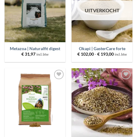
UITVERKOCHT
Metazoa | Naturalfit digest
Okapi | GasterCare forte
Prijsklasse:
€
31,97
€
102,00
-
€
193,00
incl. btw
incl. btw
€ 102,00
tot
€ 193,00
Toevoegen
Toevoegen
aan
aan
wenslijst
wenslijst