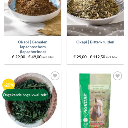
PRODUCT GEWICHT
MERKEN
PRIJS
Okapi | Gemalen
Okapi | Bitterkruiden
lapachoschors
(lapachorinde)
Prijsklasse:
Prijsklasse:
€
29,00
-
€
49,00
€
29,00
-
€
112,50
incl. btw
incl. btw
FILTER
RESET
€ 29,00
€ 29,00
tot
tot
€ 49,00
€ 112,50
-20%
Toevoegen
Toevoegen
aan
aan
wenslijst
wenslijst
Ongekende hoge kwaliteit!