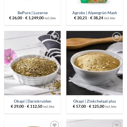
BePure | Luzerne
Agrobs | Alpengrün Mash
Prijsklasse:
Prijsklasse:
€
26,00
-
€
1.249,00
€
20,21
-
€
38,24
incl. btw
incl. btw
€ 26,00
€ 20,21
tot
tot
€ 1.249,00
€ 38,24
Toevoegen
Toevoegen
aan
aan
wenslijst
wenslijst
Okapi | Darmkruiden
Okapi | Zinkchelaat plus
Prijsklasse:
Prijsklasse:
€
29,00
-
€
112,50
€
57,00
-
€
125,00
incl. btw
incl. btw
€ 29,00
€ 57,00
tot
tot
€ 112,50
€ 125,00