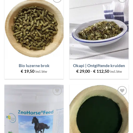
Toevoegen
Toevoegen
aan
aan
wenslijst
wenslijst
Bio luzerne brok
Okapi | Ontgiftende kruiden
Prijsklasse:
€
19,50
€
29,00
-
€
112,50
incl. btw
incl. btw
€ 29,00
tot
€ 112,50
Toevoegen
Toevoegen
aan
aan
wenslijst
wenslijst