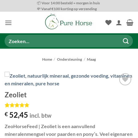
Ga
📦 Voor 14:00 besteld = morgen in huis
💸 Vanaf €100 korting op verzending
naar
inhoud
Zoeken
naar:
Home
/
Ondersteuning
/
Maag
Toevoegen
Zeoliet
aan
wenslijst
Gewaardeerd
4
52,45
€
incl. btw
4.75
op 5
gebaseerd
ZeoHorseFeed | Zeoliet
is een
aanvullend
op
klant
waarderingen
mineralenmengsel
voor paarden en pony’s. Veel eigenaren