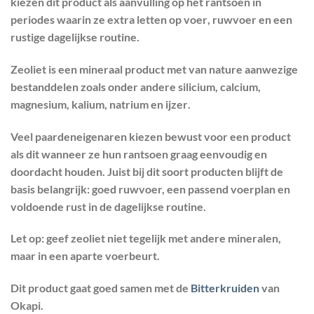
kiezen dit product als aanvulling op het rantsoen in
periodes waarin ze extra letten op
voer
,
ruwvoer
en een
rustige dagelijkse routine.
Zeoliet is een mineraal product met van nature aanwezige
bestanddelen zoals onder andere
silicium
,
calcium
,
magnesium
,
kalium
,
natrium
en
ijzer
.
Veel paardeneigenaren kiezen bewust voor een product
als dit wanneer ze hun rantsoen graag
eenvoudig
en
doordacht
houden. Juist bij dit soort producten blijft de
basis belangrijk: goed ruwvoer, een passend voerplan en
voldoende rust in de dagelijkse routine.
Let op:
geef zeoliet
niet tegelijk met andere mineralen
,
maar in een
aparte voerbeurt
.
Dit product gaat goed samen met de
Bitterkruiden
van
Okapi.