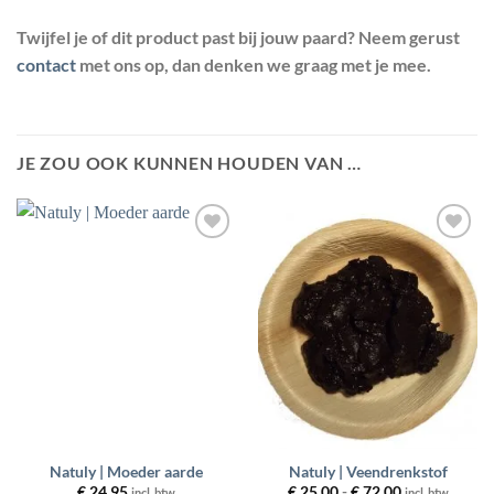
Twijfel je of dit product past bij jouw paard? Neem gerust
contact
met ons op, dan denken we graag met je mee.
JE ZOU OOK KUNNEN HOUDEN VAN …
Toevoegen
Toevoegen
aan
aan
wenslijst
wenslijst
Natuly | Moeder aarde
Natuly | Veendrenkstof
Prijsklasse:
€
24,95
€
25,00
-
€
72,00
incl. btw
incl. btw