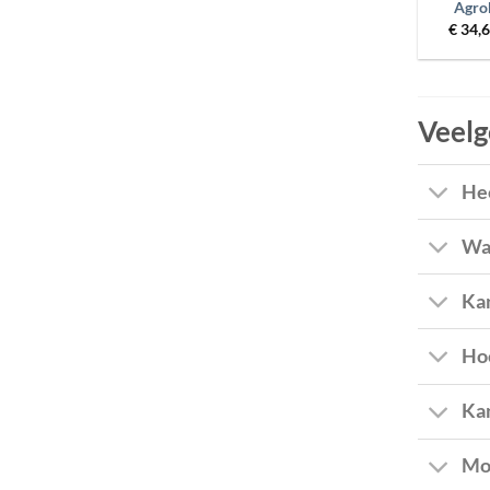
Agro
€
34,
Veelg
Hee
Wat
Kan
Hoe
Kan
Moe