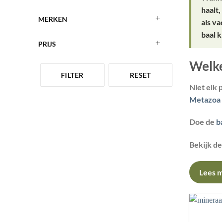
haalt
MERKEN
als v
baal 
PRIJS
Welke
FILTER
RESET
Niet elk 
Metazoa 
Doe de
b
Bekijk d
Lees m