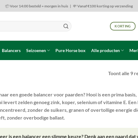
📦 Voor 14:00 besteld = morgen in huis | 💸 Vanaf €100 korting op verzending
KORTING
Balancers
Seizoenen
Pure Horse box
Alle producten
Mer
Toont alle 9 r
aar een goede balancer voor paarden? Hooi is een prima basis, m
i levert zelden genoeg zink, koper, selenium of vitamine E. Een b
ncentreerd, zonder de suikers, granen of overtollige energie di
ft, zonder overbodige ballast.
er is een balancer een slimme keuze?
Denk aan een paard dat we