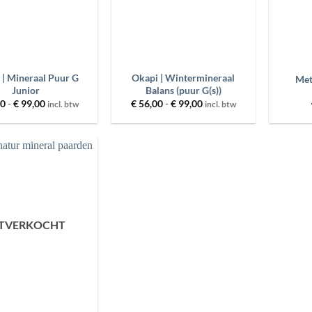
+
+
 | Mineraal Puur G
Okapi | Wintermineraal
Met
Junior
Balans (puur G(s))
Prijsklasse:
Prijsklasse:
00
-
€
99,00
€
56,00
-
€
99,00
incl. btw
incl. btw
€ 56,00
€ 56,00
tot
tot
€ 99,00
€ 99,00
Toevoegen
aan
wenslijst
ITVERKOCHT