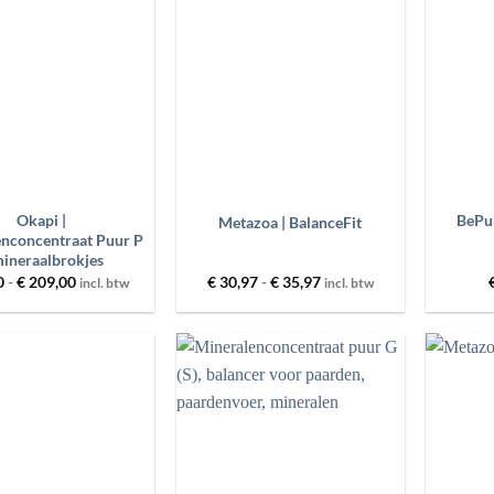
aan
aan
wenslijst
wenslijst
+
+
Okapi |
BePur
Metazoa | BalanceFit
nconcentraat Puur P
mineraalbrokjes
Prijsklasse:
Prijsklasse:
0
-
€
209,00
€
30,97
-
€
35,97
incl. btw
incl. btw
€ 29,00
€ 30,97
tot
tot
€ 209,00
€ 35,97
Toevoegen
Toevoegen
aan
aan
wenslijst
wenslijst