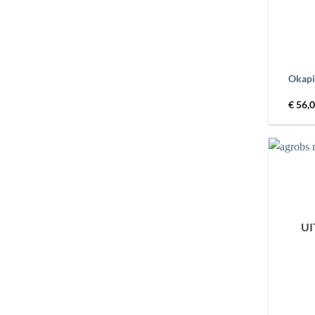
+
Okapi
€
56,
U
+