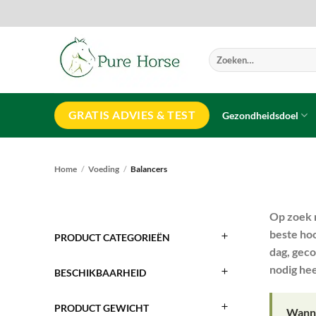
Ga
naar
inhoud
Zoeken
naar:
GRATIS ADVIES & TEST
Gezondheidsdoel
Home
/
Voeding
/
Balancers
Op zoek n
beste hoo
PRODUCT CATEGORIEËN
dag, geco
nodig hee
BESCHIKBAARHEID
PRODUCT GEWICHT
Wanne