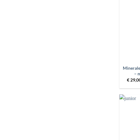
+
Minerale
– 
€
29,0