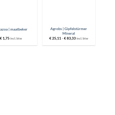
+
Agrobs | Gipfelstürmer
azoa | maatbeker
Mineral
Prijsklasse:
€
1,75
€
25,11
-
€
83,33
incl. btw
incl. btw
€ 25,11
tot
€ 83,33