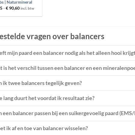
bs | Naturmineral
Prijsklasse:
65
-
€
90,60
incl. btw
€ 34,65
tot
€ 90,60
estelde vragen over balancers
ft mijn paard een balancer nodig als het alleen hooi krijg
 is het verschil tussen een balancer en een mineralenpo
 ik twee balancers tegelijk geven?
 lang duurt het voordat ik resultaat zie?
 een balancer passen bij een suikergevoelig paard (EMS/
t ik af en toe van balancer wisselen?