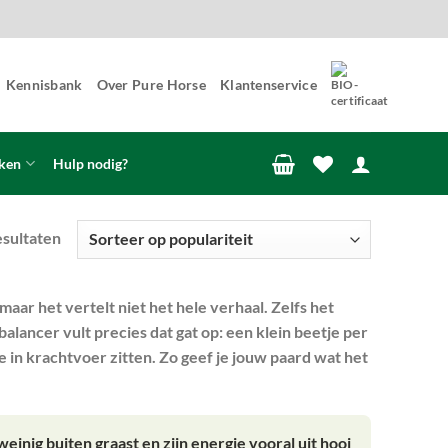
Kennisbank
Over Pure Horse
Klantenservice
ken
Hulp nodig?
Gesorteerd
esultaten
op
populariteit
aar het vertelt niet het hele verhaal. Zelfs het
alancer vult precies dat gat op: een klein beetje per
e in krachtvoer zitten. Zo geef je jouw paard wat het
inig buiten graast en zijn energie vooral uit hooi