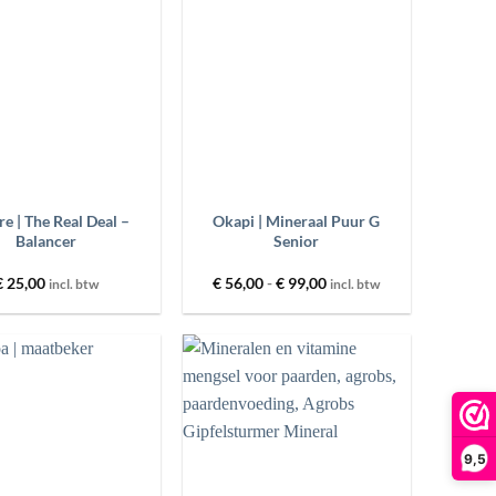
aan
aan
wenslijst
wenslijst
+
e | The Real Deal –
Okapi | Mineraal Puur G
Balancer
Senior
Prijsklasse:
€
25,00
€
56,00
-
€
99,00
incl. btw
incl. btw
€ 56,00
tot
€ 99,00
Toevoegen
Toevoegen
aan
aan
wenslijst
wenslijst
9,5