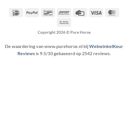
IDeal
PayPal
Bancontact
Sofort
Credit
Visa
Maste
Card
Bank
Transfer
Copyright 2026 ©
Pure Horse
De waardering van www.purehorse.nl bij
WebwinkelKeur
Reviews
is 9.5/10 gebaseerd op 2542 reviews.