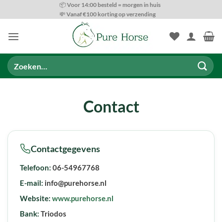
Ga
📦 Voor 14:00 besteld = morgen in huis
💸 Vanaf €100 korting op verzending
naar
inhoud
Zoeken
naar:
Contact
Contactgegevens
Telefoon:
06-54967768
E-mail:
info@purehorse.nl
Website:
www.purehorse.nl
Bank:
Triodos