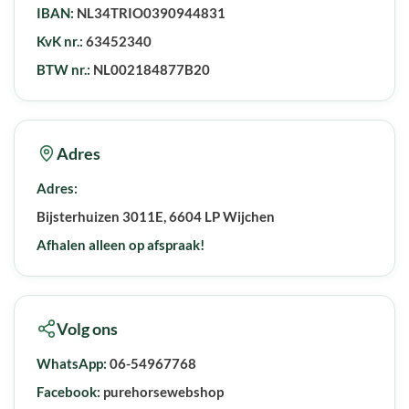
IBAN:
NL34TRIO0390944831
KvK nr.:
63452340
BTW nr.:
NL002184877B20
Adres
Adres:
Bijsterhuizen 3011E, 6604 LP Wijchen
Afhalen alleen op afspraak!
Volg ons
WhatsApp:
06-54967768
Facebook:
purehorsewebshop