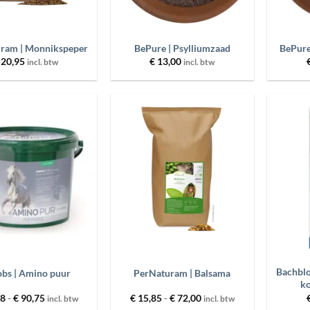
+
+
ram | Monnikspeper
BePure | Psylliumzaad
BePure
20,95
€
13,00
incl. btw
incl. btw
Toevoegen
Toevoegen
aan
aan
wenslijst
wenslijst
+
+
Bachbl
bs | Amino puur
PerNaturam | Balsama
ko
Prijsklasse:
Prijsklasse:
68
-
€
90,75
€
15,85
-
€
72,00
incl. btw
incl. btw
€ 29,68
€ 15,85