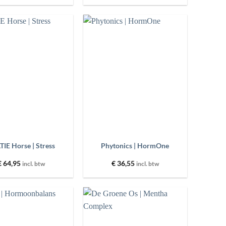
Toevoegen
Toevoegen
aan
aan
wenslijst
wenslijst
+
TIE Horse | Stress
Phytonics | HormOne
€
64,95
€
36,55
incl. btw
incl. btw
Toevoegen
Toevoegen
aan
aan