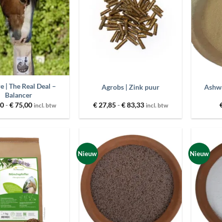
+
+
 | The Real Deal –
Agrobs | Zink puur
Ashwa
Balancer
Prijsklasse:
Prijsklasse:
00
-
€
75,00
€
27,85
-
€
83,33
incl. btw
incl. btw
€ 25,00
€ 27,85
tot
tot
€ 75,00
€ 83,33
Nieuw
Nieuw
Toevoegen
Toevoegen
aan
aan
wenslijst
wenslijst