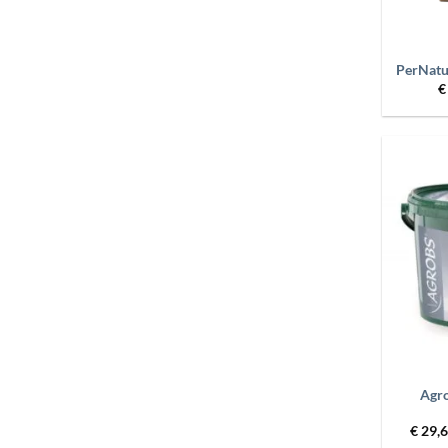
+
PerNatu
€
+
Agro
€
29,