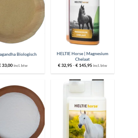
+
HELTIE Horse | Magnesium
gandha Biologisch
Chelaat
Prijsklasse:
€
33,00
€
32,95
-
€
145,95
incl. btw
incl. btw
€ 32,95
tot
€ 145,95
Toevoegen
Toevoegen
aan
aan
wenslijst
wenslijst