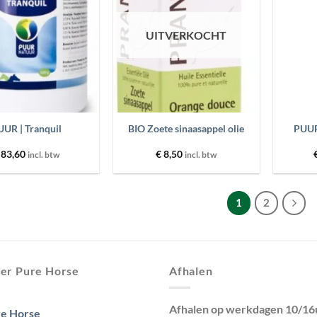
wenslijst
wenslijst
UITVERKOCHT
+
+
UUR | Tranquil
BIO Zoete sinaasappel olie
PUUR
83,60
€
8,50
incl. btw
incl. btw
1
2
er Pure Horse
Afhalen
Afhalen op werkdagen 10/16
e Horse