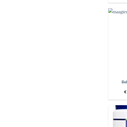
+
Be
€