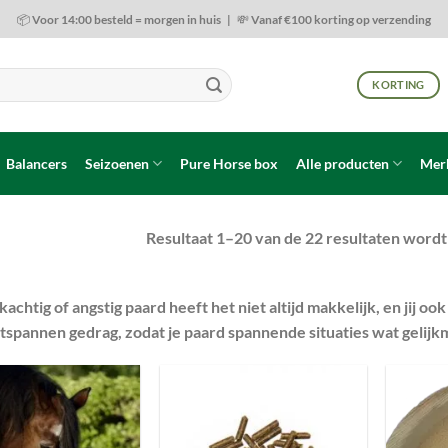
📦 Voor 14:00 besteld = morgen in huis | 💸 Vanaf €100 korting op verzending
KORTING
Balancers
Seizoenen
Pure Horse box
Alle producten
Mer
Resultaat 1–20 van de 22 resultaten word
kachtig of angstig paard heeft het niet altijd makkelijk, en jij
ntspannen gedrag, zodat je paard spannende situaties wat gelij
Toevoegen
Toevoegen
aan
aan
wenslijst
wenslijst