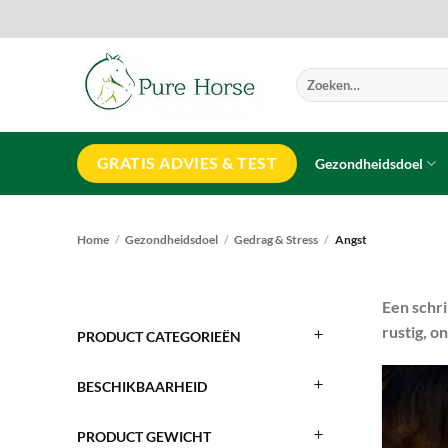
Ga
naar
inhoud
Zoeken
naar:
GRATIS ADVIES & TEST
Gezondheidsdoel
Home
/
Gezondheidsdoel
/
Gedrag & Stress
/
Angst
Een schri
rustig, o
PRODUCT CATEGORIEËN
BESCHIKBAARHEID
PRODUCT GEWICHT