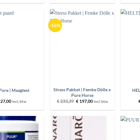
tot
tot
€ 90,75
€ 72,00
-16%
Toevoegen
Toevoegen
aan
aan
wenslijst
wenslijst
+
+
Stress Pakket | Femke Dölle x
Pure | Maagtest
HEL
Pure Horse
Oorspronkelijke
Huidige
27,00
€
233,39
€
197,00
incl. btw
incl. btw
prijs
prijs
was:
is:
€ 233,39.
€ 197,00.
Toevoegen
Toevoegen
aan
aan