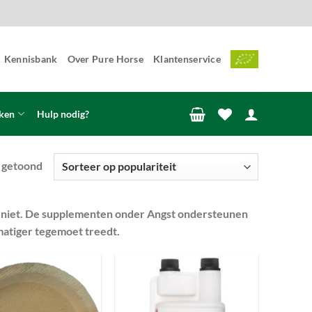
Kennisbank
Over Pure Horse
Klantenservice
ken
Hulp nodig?
Gesorteerd
t getoond
op
populariteit
 ook niet. De supplementen onder Angst ondersteunen
kmatiger tegemoet treedt.
Toevoegen
Toevoegen
aan
aan
wenslijst
wenslijst