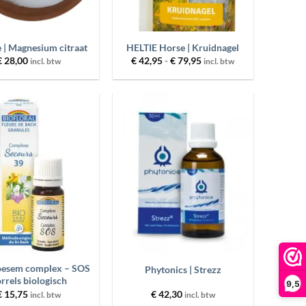
+
 | Magnesium citraat
HELTIE Horse | Kruidnagel
Prijsklasse:
€
28,00
€
42,95
-
€
79,95
incl. btw
incl. btw
€ 42,95
tot
€ 79,95
Toevoegen
Toevoegen
aan
aan
wenslijst
wenslijst
+
oesem complex – SOS
Phytonics | Strezz
rrels biologisch
9,5
€
15,75
€
42,30
incl. btw
incl. btw