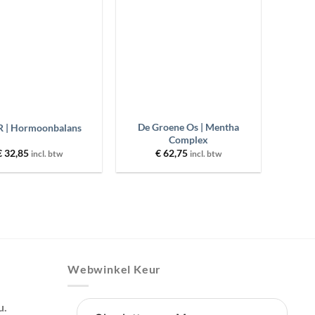
wenslijst
wenslijst
+
De Groene Os | Mentha
 | Hormoonbalans
Complex
€
32,85
€
62,75
incl. btw
incl. btw
Webwinkel Keur
u.