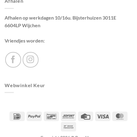
Afhalen
Afhalen op werkdagen 10/16u. Bijsterhuizen 3011E
6604LP Wijchen
Vriendjes worden:
Webwinkel Keur
IDeal
PayPal
Bancontact
Sofort
Credit
Visa
Maste
Card
Bank
Transfer