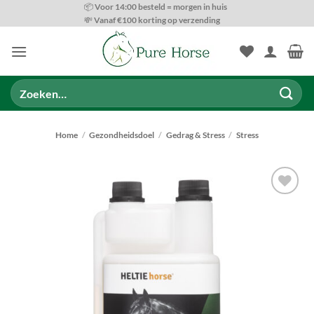
Ga
📦 Voor 14:00 besteld = morgen in huis
💸 Vanaf €100 korting op verzending
naar
inhoud
Zoeken
naar:
Home
/
Gezondheidsdoel
/
Gedrag & Stress
/
Stress
Toevoegen
aan
wenslijst