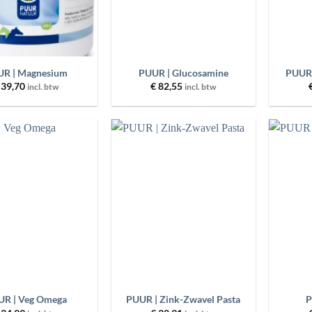
+
+
R | Magnesium
PUUR | Glucosamine
PUUR 
39,70
€
82,55
incl. btw
incl. btw
Toevoegen
Toevoegen
aan
aan
wenslijst
wenslijst
+
+
UR | Veg Omega
PUUR | Zink-Zwavel Pasta
P