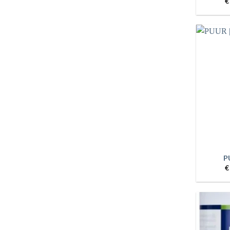
€
+
P
€