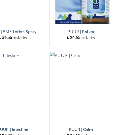
+
| SME Lotion Spray
PUUR | Pollen
€
36,55
€
24,55
incl. btw
incl. btw
Toevoegen
Toevoegen
aan
aan
wenslijst
wenslijst
+
UUR | Intestine
PUUR | Calm