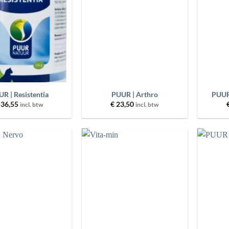
wenslijst
wenslijst
+
+
R | Resistentia
PUUR | Arthro
PUUR
36,55
€
23,50
incl. btw
incl. btw
Toevoegen
Toevoegen
aan
aan
wenslijst
wenslijst