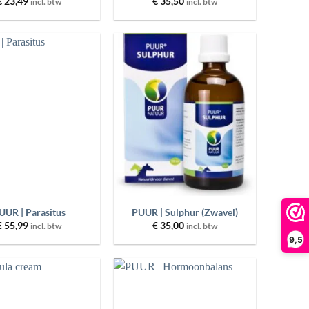
€
23,49
€
35,50
incl. btw
incl. btw
Toevoegen
Toevoegen
aan
aan
wenslijst
wenslijst
+
UUR | Parasitus
PUUR | Sulphur (Zwavel)
€
55,99
€
35,00
incl. btw
incl. btw
9,5
Toevoegen
Toevoegen
aan
aan