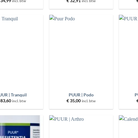
34,99
€
32,91
incl. btw
incl. btw
Toevoegen
Toevoegen
aan
aan
wenslijst
wenslijst
+
+
UUR | Tranquil
PUUR | Podo
P
83,60
€
35,00
incl. btw
incl. btw
Toevoegen
Toevoegen
aan
aan