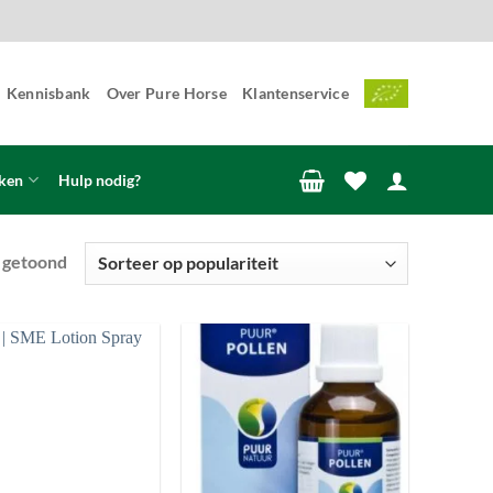
Kennisbank
Over Pure Horse
Klantenservice
ken
Hulp nodig?
Gesorteerd
t getoond
op
populariteit
Toevoegen
Toevoegen
aan
aan
wenslijst
wenslijst