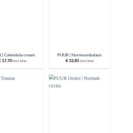
wenslijst
wenslijst
+
 | Calendula cream
PUUR | Hormoonbalans
€
17,70
€
32,85
incl. btw
incl. btw
Toevoegen
Toevoegen
aan
aan
wenslijst
wenslijst