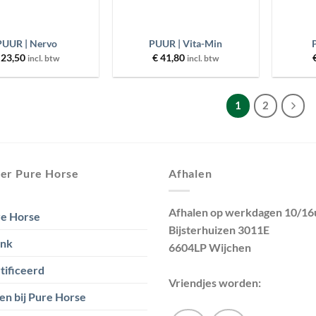
+
+
PUUR | Nervo
PUUR | Vita-Min
23,50
€
41,80
incl. btw
incl. btw
1
2
er Pure Horse
Afhalen
Afhalen op werkdagen 10/16
e Horse
Bijsterhuizen 3011E
ank
6604LP Wijchen
tificeerd
Vriendjes worden:
en bij Pure Horse