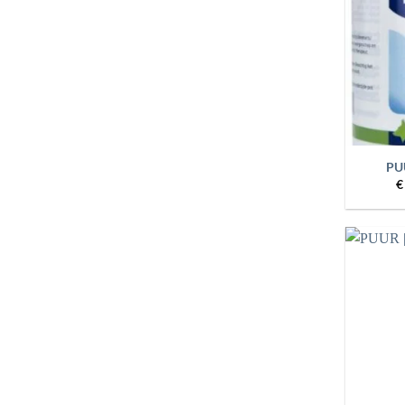
+
PUU
€