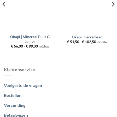
Okapi | Mineraal Puur G
Okapi | Secretosan
Junior
Prijsklasse:
€
51,50
-
€
102,50
incl. btw
€ 51,50
Prijsklasse:
€
56,00
-
€
99,00
incl. btw
tot
€ 56,00
€ 102,50
tot
€ 99,00
Klantenservice
Veelgestelde vragen
Bestellen
Verzending
Betaalwijzen