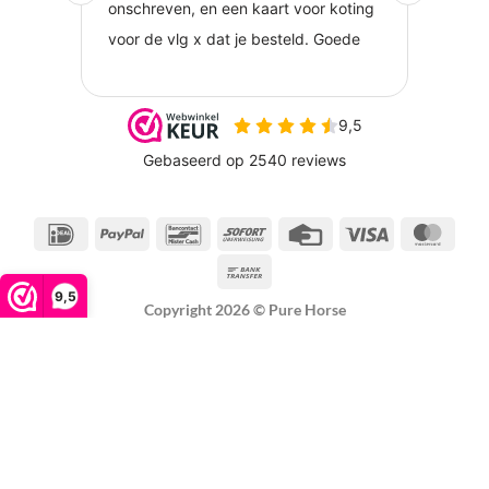
IDeal
PayPal
Bancontact
Sofort
Credit
Visa
Maste
Card
Bank
Transfer
9,5
Copyright 2026 ©
Pure Horse