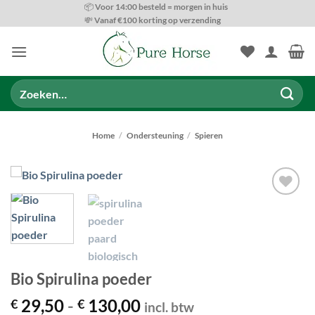
Ga
📦 Voor 14:00 besteld = morgen in huis
💸 Vanaf €100 korting op verzending
naar
inhoud
Zoeken
naar:
Home
/
Ondersteuning
/
Spieren
Toevoegen
aan
wenslijst
Bio Spirulina poeder
Prijsklasse:
29,50
-
130,00
€
€
incl. btw