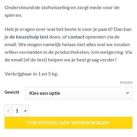
€ 29,50
Ondersteund de stofwisseling en zorgt mede voor de
tot
spieren.
€ 130,00
Heb je vragen over wat het beste is voor je paard? Dan kan
je
de keuzehulp test
doen, of
contact
opnemen via de
email. We mogen namelijk helaas niet alles wat we zouden
willen vermelden in de productteksten, ivm wetgeving. Via
de email (of de test) helpen we je heel graag verder!
Verkrijgbaar in 1 en 5 kg.
WISSEN
Gewicht
Bio Spirulina poeder aantal
TOEVOEGEN AAN WINKELWAGEN