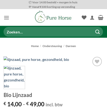
Ga
📦 Voor 14:00 besteld = morgen in huis
💸 Vanaf €100 korting op verzending
naar
inhoud
Zoeken
naar:
Home
/
Ondersteuning
/
Darmen
Toevoegen
aan
wenslijst
Bio Lijnzaad
Prijsklasse:
14,00
-
49,00
€
€
incl. btw