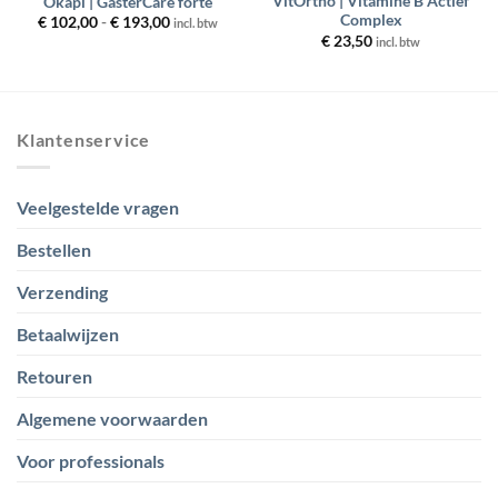
VitOrtho | Vitamine B Actief
Okapi | GasterCare forte
Complex
Prijsklasse:
€
102,00
-
€
193,00
incl. btw
€ 102,00
€
23,50
incl. btw
tot
€ 193,00
Klantenservice
Veelgestelde vragen
Bestellen
Verzending
Betaalwijzen
Retouren
Algemene voorwaarden
Voor professionals