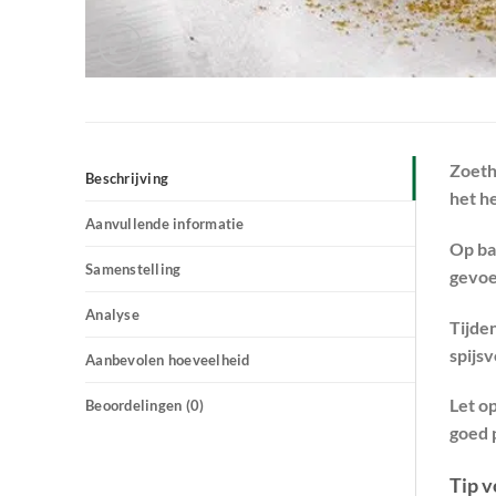
Zoeth
Beschrijving
het he
Aanvullende informatie
Op ba
Samenstelling
gevoe
Analyse
Tijde
spijs
Aanbevolen hoeveelheid
Let o
Beoordelingen (0)
goed p
Tip v