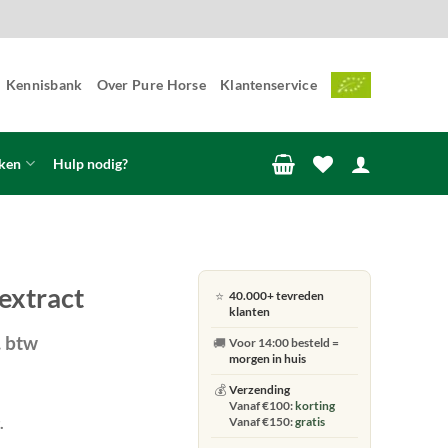
Kennisbank
Over Pure Horse
Klantenservice
ken
Hulp nodig?
extract
⭐
40.000+ tevreden
klanten
jsklasse:
. btw
🚚
Voor 14:00 besteld =
6,00
morgen in huis
💰
Verzending
3,00
Vanaf €100:
korting
.
Vanaf €150:
gratis