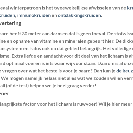
deaal winterpatroon is het tweewekelijkse afwisselen van de
kr
ruiden
,
immunokruiden
en
ontslakkingskruiden
.
vertering
aard heeft 30 meter aan darm en dat is geen toeval. De stofwis
ine en opname van vitamine en mineralen gebeurt hier. De dikke
nsysteem en is dus ook op dat gebied belangrijk. Het volledige 
sme. Extra liefde en aandacht voor dit deel van het lichaam is al
rd optimaal voeren is iets waar wij voor staan. Daarom is al onz
e vragen over wat het beste is voor je paard? Dan kan je
de keuz
. We mogen namelijk helaas niet alles wat we zouden willen ver
il (of de test) helpen we je heel graag verder!
oer
angrijkste factor voor het lichaam is ruwvoer! Wil je hier meer