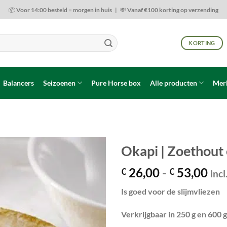
📦 Voor 14:00 besteld = morgen in huis | 💸 Vanaf €100 korting op verzending
KORTING
Balancers
Seizoenen
Pure Horse box
Alle producten
Mer
Okapi | Zoethout 
Pri
26,00
-
53,00
€
€
Toevoegen
incl
aan
€ 2
wenslijst
Is goed voor de slijmvliezen
tot
€ 5
Verkrijgbaar in 250 g en 600 g