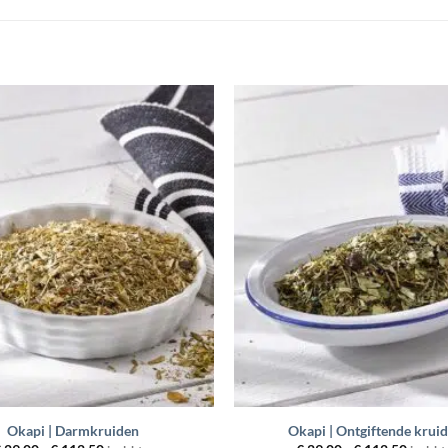
Toevoegen
aan
wenslijst
+
Okapi | Darmkruiden
Okapi | Ontgiftende krui