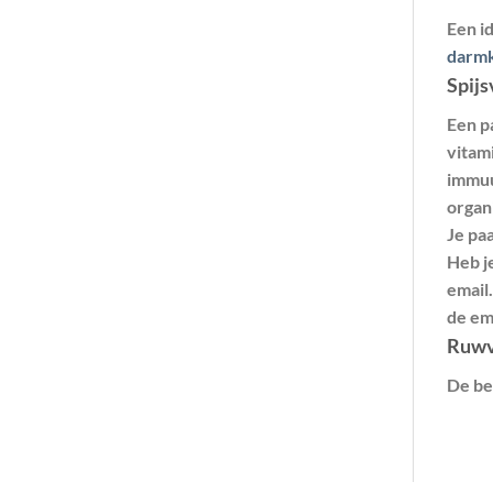
Een i
darmk
Spijs
Een p
vitam
immuu
organi
Je paa
Heb j
email
de ema
Ruwv
De bel