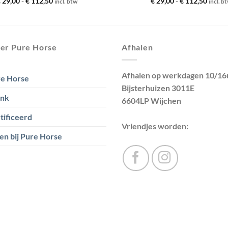
Prijsklasse:
Prijskl
€
29,00
-
€
112,50
€
29,00
-
€
112,50
incl. btw
incl. b
€ 29,00
€ 29,0
tot
tot
€ 112,50
€ 112,
er Pure Horse
Afhalen
Afhalen op werkdagen 10/16
e Horse
Bijsterhuizen 3011E
ank
6604LP Wijchen
tificeerd
Vriendjes worden:
en bij Pure Horse