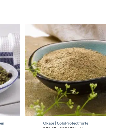
Toevoegen
Toevoegen
aan
aan
wenslijst
wenslijst
+
den
Okapi | ColoProtect forte