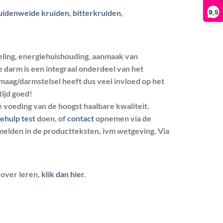
uidenweide kruiden
,
bitterkruiden
,
9,5
seling, energiehuishouding, aanmaak van
 darm is een integraal onderdeel van het
maag/darmstelsel heeft dus veel invloed op het
tijd goed!
e voeding van de hoogst haalbare kwaliteit.
ehulp test
doen, of
contact
opnemen via de
melden in de productteksten, ivm wetgeving. Via
 over leren,
klik dan hier
.