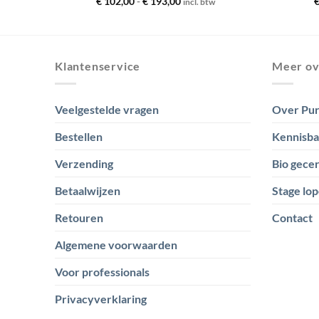
se:
Prijsklasse:
€
102,00
-
€
193,00
incl. btw
€ 102,00
tot
0
€ 193,00
Klantenservice
Meer ov
Veelgestelde vragen
Over Pur
Bestellen
Kennisb
Verzending
Bio gecer
Betaalwijzen
Stage lop
Retouren
Contact
Algemene voorwaarden
Voor professionals
Privacyverklaring