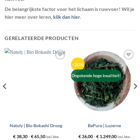
De belangrijkste factor voor het lichaam is ruwvoer! Wil je
hier meer over leren,
klik dan hier
.
GERELATEERDE PRODUCTEN
-20%
Toevoegen
Toevoegen
aan
aan
wenslijst
wenslijst
Ongekende hoge kwaliteit!
Natuly | Bio Bokashi Droog
BePure | Luzerne
Prijsklasse:
Prijsklasse:
€
38,30
-
€
65,50
€
26,00
-
€
1.249,00
incl. btw
incl. btw