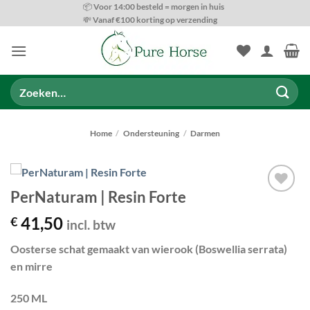
Ga
📦 Voor 14:00 besteld = morgen in huis
💸 Vanaf €100 korting op verzending
naar
inhoud
Zoeken
naar:
Home
/
Ondersteuning
/
Darmen
PerNaturam | Resin Forte
Toevoegen
aan
41,50
€
incl. btw
wenslijst
Oosterse schat gemaakt van wierook (Boswellia serrata)
en mirre
250 ML