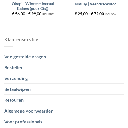
Okapi | Wintermineraal
Natuly | Veendrenkstof
Balans (puur G(s))
Prijsklasse:
Prijsklasse:
€
56,00
-
€
99,00
€
25,00
-
€
72,00
incl. btw
incl. btw
€ 56,00
€ 25,00
tot
tot
€ 99,00
€ 72,00
Klantenservice
Veelgestelde vragen
Bestellen
Verzending
Betaalwijzen
Retouren
Algemene voorwaarden
Voor professionals