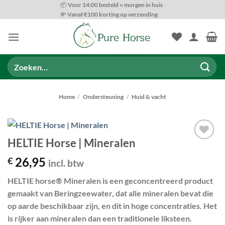
Ga
📦 Voor 14:00 besteld = morgen in huis
💸 Vanaf €100 korting op verzending
naar
inhoud
Zoeken
naar:
Home
/
Ondersteuning
/
Huid & vacht
HELTIE Horse | Mineralen
Toevoegen
aan
26,95
€
incl. btw
wenslijst
HELTIE horse® Mineralen is een geconcentreerd product
gemaakt van Beringzeewater, dat alle mineralen bevat die
op aarde beschikbaar zijn, en dit in hoge concentraties. Het
is rijker aan mineralen dan een traditionele liksteen.