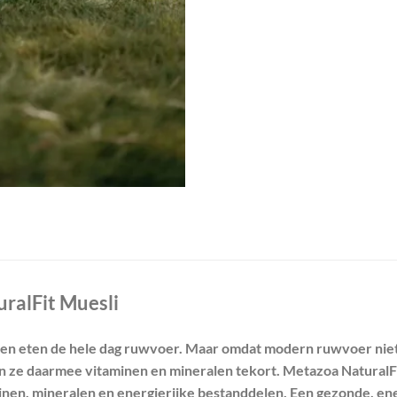
ralFit Muesli
en eten de hele dag ruwvoer. Maar omdat modern ruwvoer niet z
 ze daarmee vitaminen en mineralen tekort. Metazoa NaturalFit 
inen, mineralen en energierijke bestanddelen. Een gezonde, ene