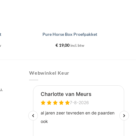
+
t
Pure Horse Box Proefpakket
asse:
€
19,00
w
incl. btw
Webwinkel Keur
u.