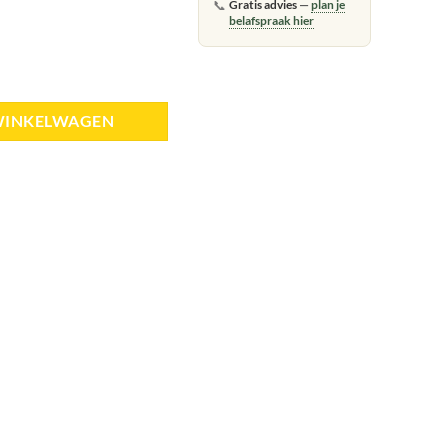
📞
Gratis advies
—
plan je
belafspraak hier
l
WINKELWAGEN