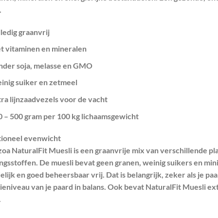
.
ledig graanvrij
t vitaminen en mineralen
nder soja, melasse en GMO
inig suiker en zetmeel
ra lijnzaadvezels voor de vacht
0 – 500 gram per 100 kg lichaamsgewicht
tioneel evenwicht
oa NaturalFit Muesli is een graanvrije mix van verschillende pl
ngsstoffen. De muesli bevat geen granen, weinig suikers en mi
elijk en goed beheersbaar vrij. Dat is belangrijk, zeker als je paa
ieniveau van je paard in balans. Ook bevat NaturalFit Muesli ex
.