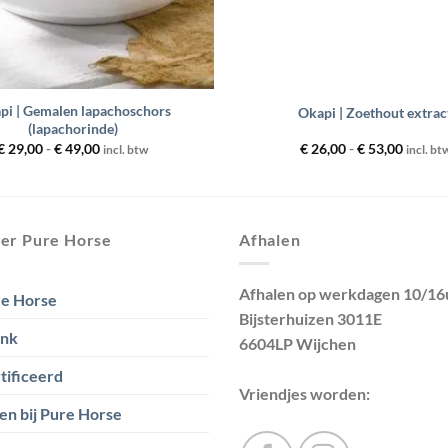
+
pi | Gemalen lapachoschors
Okapi | Zoethout extrac
(lapachorinde)
Prijsklasse:
Prijskl
€
29,00
-
€
49,00
€
26,00
-
€
53,00
incl. btw
incl. bt
€ 29,00
€ 26,00
tot
tot
€ 49,00
€ 53,00
er Pure Horse
Afhalen
Afhalen op werkdagen 10/16
e Horse
Bijsterhuizen 3011E
ank
6604LP Wijchen
tificeerd
Vriendjes worden:
en bij Pure Horse