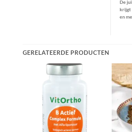
De jui
krijg
en me
GERELATEERDE PRODUCTEN
evoegen
Toevoegen
aan
aan
enslijst
wenslijst