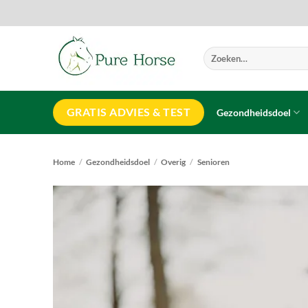
Ga
naar
inhoud
Zoeken
naar:
GRATIS ADVIES & TEST
Gezondheidsdoel
Home
/
Gezondheidsdoel
/
Overig
/
Senioren