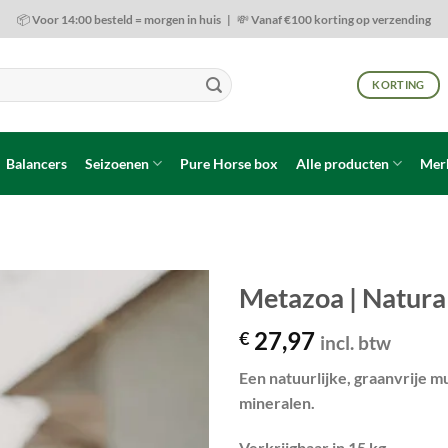
📦 Voor 14:00 besteld = morgen in huis | 💸 Vanaf €100 korting op verzending
KORTING
Balancers
Seizoenen
Pure Horse box
Alle producten
Mer
Metazoa | Natural
27,97
€
Toevoegen
incl. btw
aan
wenslijst
Een natuurlijke, graanvrije m
mineralen.
Verkrijgbaar in 15 kg.