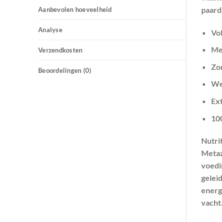
paard
Aanbevolen hoeveelheid
Analyse
Vol
Me
Verzendkosten
Zo
Beoordelingen (0)
We
Ext
10
Nutri
Metaz
voedi
geleid
energ
vacht