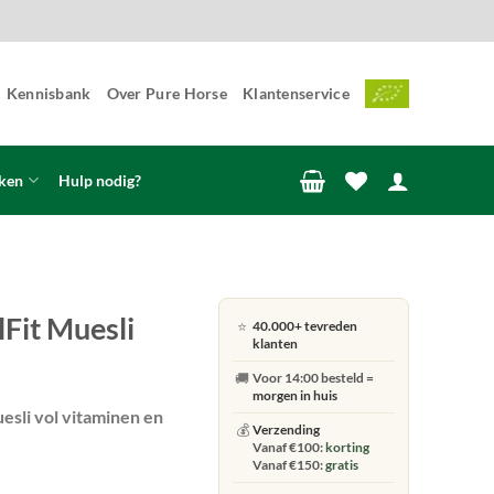
Kennisbank
Over Pure Horse
Klantenservice
ken
Hulp nodig?
Fit Muesli
⭐
40.000+ tevreden
klanten
🚚
Voor 14:00 besteld =
morgen in huis
uesli vol vitaminen en
💰
Verzending
Vanaf €100:
korting
Vanaf €150:
gratis