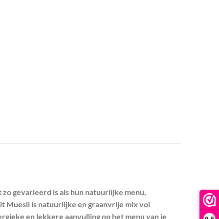
o gevarieerd is als hun natuurlijke menu,
Muesli is natuurlijke en graanvrije mix vol
rgieke en lekkere aanvulling op het menu van je
9,5