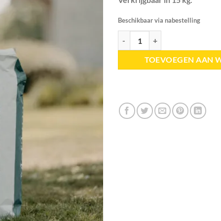
Beschikbaar via nabestelling
Metazoa | NaturalFit Muesli aanta
TOEVOEGEN AAN 