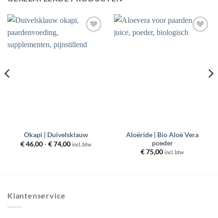
Toevoegen
Toevoegen
aan
aan
wenslijst
wenslijst
Aloëride | Bio Aloë Vera
Okapi | Duivelsklauw
poeder
Prijsklasse:
€
46,00
-
€
74,00
incl. btw
€ 46,00
€
75,00
incl. btw
tot
€ 74,00
Klantenservice