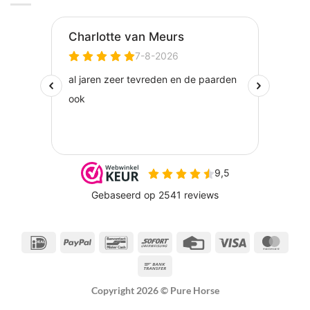
IDeal
PayPal
Bancontact
Sofort
Credit
Visa
Maste
Card
Bank
Transfer
Copyright 2026 ©
Pure Horse