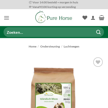
Ga
📦 Voor 14:00 besteld = morgen in huis
💸 Vanaf €100 korting op verzending
naar
inhoud
Zoeken
naar:
Home
/
Ondersteuning
/
Luchtwegen
Toevoegen
aan
wenslijst