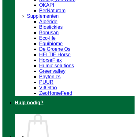
OKAPI
PerNaturam
Supplementen
Aloëride
Biostickies
Bonusan
Eco-life
Equibiome
De Groene Os
HELTIE Horse
HorseFlex
Humic solutions
Greenvalley
Phytonics
PUUR
VitOrtho
ZeoHorseFeed
Hulp nodig?