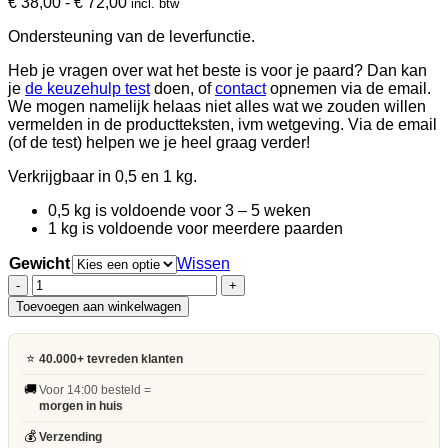
Prijsklasse:
€
38,00
-
€
72,00
incl. btw
€ 38,00
Ondersteuning van de leverfunctie.
tot
€ 72,00
Heb je vragen over wat het beste is voor je paard? Dan kan
je
de keuzehulp test
doen, of
contact
opnemen via de email.
We mogen namelijk helaas niet alles wat we zouden willen
vermelden in de productteksten, ivm wetgeving. Via de email
(of de test) helpen we je heel graag verder!
Verkrijgbaar in 0,5 en 1 kg.
0,5 kg is voldoende voor 3 – 5 weken
1 kg is voldoende voor meerdere paarden
Gewicht
Wissen
Okapi
|
Toevoegen aan winkelwagen
Levercare
aantal
⭐
40.000+ tevreden klanten
🚚
Voor 14:00 besteld =
morgen in huis
💰
Verzending