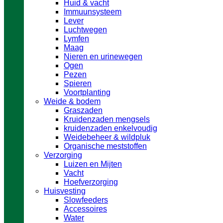
Huid & vacht
Immuunsysteem
Lever
Luchtwegen
Lymfen
Maag
Nieren en urinewegen
Ogen
Pezen
Spieren
Voortplanting
Weide & bodem
Graszaden
Kruidenzaden mengsels
kruidenzaden enkelvoudig
Weidebeheer & wildpluk
Organische meststoffen
Verzorging
Luizen en Mijten
Vacht
Hoefverzorging
Huisvesting
Slowfeeders
Accessoires
Water