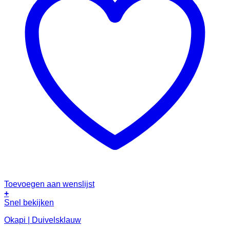
Toevoegen aan wenslijst
+
Dit
Snel bekijken
product
Okapi | Duivelsklauw
heeft
meerdere