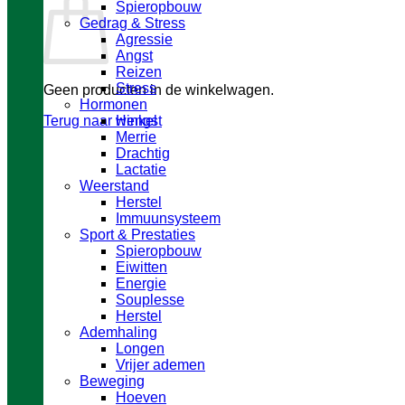
Spieropbouw
Gedrag & Stress
Agressie
Angst
Reizen
Stress
Geen producten in de winkelwagen.
Hormonen
Terug naar winkel
Hengst
Merrie
Drachtig
Lactatie
Weerstand
Herstel
Immuunsysteem
Sport & Prestaties
Spieropbouw
Eiwitten
Energie
Souplesse
Herstel
Ademhaling
Longen
Vrijer ademen
Beweging
Hoeven