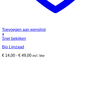
Toevoegen aan wenslijst
+
Dit
Snel bekijken
product
Bio Lijnzaad
heeft
meerdere
Prijsklasse:
€
14,00
-
€
49,00
incl. btw
variaties.
€ 14,00
Deze
tot
optie
€ 49,00
kan
gekozen
worden
op
de
productpagina