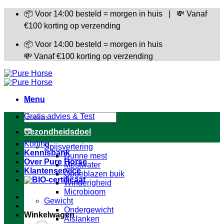
Ga
📦 Voor 14:00 besteld = morgen in huis | 💸 Vanaf
naar
€100 korting op verzending
inhoud
📦 Voor 14:00 besteld = morgen in huis
💸 Vanaf €100 korting op verzending
Menu
Zoeken
Gratis advies & Test
naar:
Gezondheidsdoel
Korting
Spijsvertering
Kennisbank
Dunne mest
Over Pure Horse
Mestwater
Klantenservice
Opgeblazen buik
Winderigheid
Microbioom
Gewicht
Ondergewicht
Winkelwagen
Afslanken