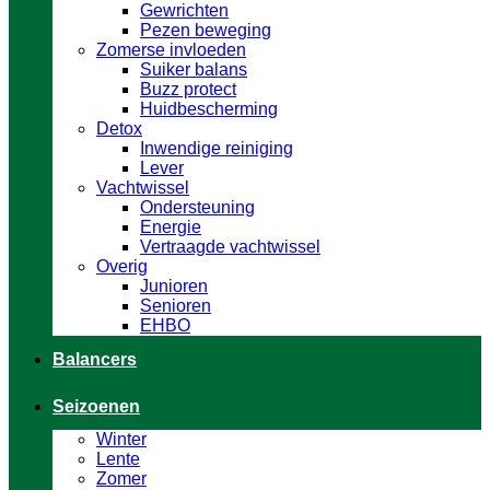
Gewrichten
Pezen beweging
Zomerse invloeden
Suiker balans
Buzz protect
Huidbescherming
Detox
Inwendige reiniging
Lever
Vachtwissel
Ondersteuning
Energie
Vertraagde vachtwissel
Overig
Junioren
Senioren
EHBO
Balancers
Seizoenen
Winter
Lente
Zomer