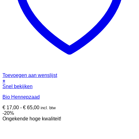
Toevoegen aan wenslijst
+
Dit
Snel bekijken
product
Bio Hennepzaad
heeft
meerdere
Prijsklasse:
€
17,00
-
€
65,00
incl. btw
variaties.
€ 17,00
-20%
Deze
tot
Ongekende hoge kwaliteit!
optie
€ 65,00
kan
gekozen
worden