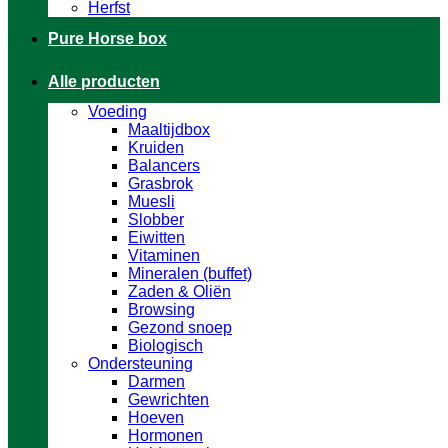
Herfst
Pure Horse box
Alle producten
Voeding
Maaltijdbox
Kruiden
Balancers
Grasbrok
Muesli
Slobber
Eiwitten
Vitaminen
Mineralen (buffet)
Zaden & Oliën
Browsing
Gezond snoep
Biologisch
Ondersteuning
Darmen
Gewrichten
Hoeven
Hormonen