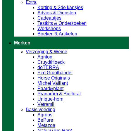
Extra
Korting & 2de kansjes
Advies & Diensten
Cadeautjes
Testkits & Onderzoeken
Workshops
Boeken & Artikelen
Merken
Verzorging & Weide
Agriton
CruydtHoeck
doTERRA
Eco Groothandel
Horse Originals
Michel Vaillant
Paard&plant
Pranarôm & Biofloral
Unique-horn
Vetramil
Basis voeding
Agrobs
BePure
Metazoa
Natuly (Bio-Ron)