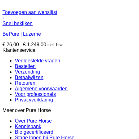
Toevoegen aan wenslijst
+
Dit
Snel bekijken
product
BePure | Luzerne
heeft
meerdere
Prijsklasse:
€
26,00
-
€
1.249,00
incl. btw
variaties.
€ 26,00
Klantenservice
Deze
tot
optie
Veelgestelde vragen
€ 1.249,00
kan
Bestellen
gekozen
Verzending
worden
Betaalwijzen
op
Retouren
de
Algemene voorwaarden
productpagina
Voor professionals
Privacyverklaring
Meer over Pure Horse
Over Pure Horse
Kennisbank
Bio gecertificeerd
Stage lopen bij Pure Horse