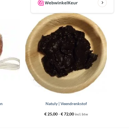
Toevoegen
Toevoegen
aan
aan
wenslijst
wenslijst
+
en
Natuly | Veendrenkstof
Prijsklasse:
€
25,00
-
€
72,00
incl. btw
€ 25,00
tot
€ 72,00