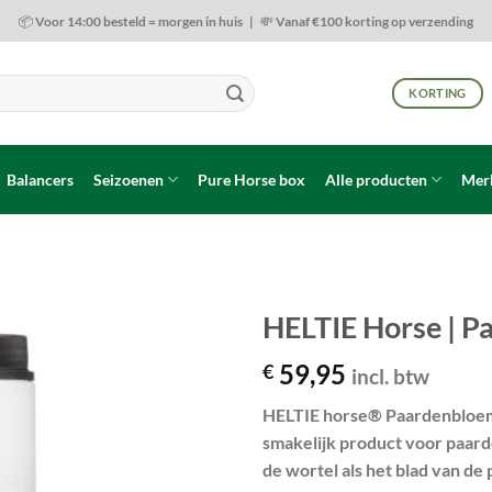
📦 Voor 14:00 besteld = morgen in huis | 💸 Vanaf €100 korting op verzending
KORTING
Balancers
Seizoenen
Pure Horse box
Alle producten
Mer
HELTIE Horse | 
59,95
€
Toevoegen
incl. btw
aan
wenslijst
HELTIE horse® Paardenbloem 
smakelijk product voor paar
de wortel als het blad van d