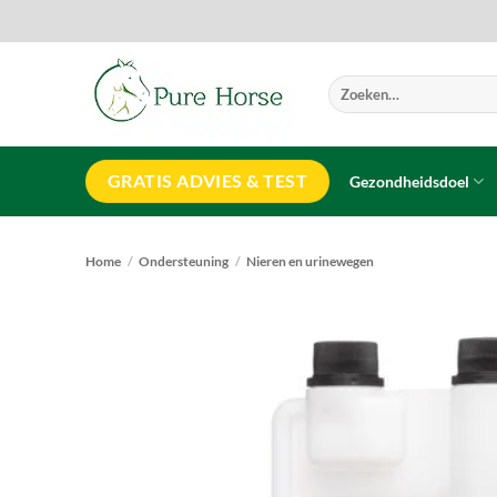
Ga
naar
inhoud
Zoeken
naar:
GRATIS ADVIES & TEST
Gezondheidsdoel
Home
/
Ondersteuning
/
Nieren en urinewegen