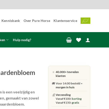
Kennisbank
Over Pure Horse
Klantenservice
ken
Hulp nodig?
Paardenbloem
⭐
40.000+ tevreden
klanten
🚚
Voor 14:00 besteld =
morgen in huis
is een veelzijdig en
💰
Verzending
den, gemaakt van zowel
Vanaf €100:
korting
Vanaf €150:
gratis
e paardenbloem.