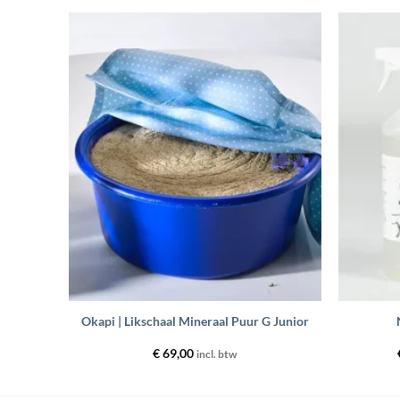
evoegen
Toevoegen
aan
aan
enslijst
wenslijst
+
+
Okapi | Likschaal Mineraal Puur G Junior
€
69,00
incl. btw