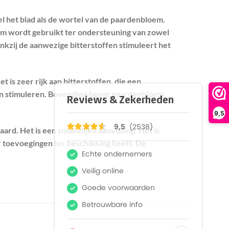
l het blad als de wortel van de paardenbloem.
m wordt gebruikt ter ondersteuning van zowel
ankzij de aanwezige bitterstoffen stimuleert het
 is zeer rijk aan bitterstoffen, die een
en stimuleren. Bovendien bevat paardenbloem
9,5
rd. Het is een smakelijke aanvulling. Het is
er toevoegingen ter beschikking heeft. De