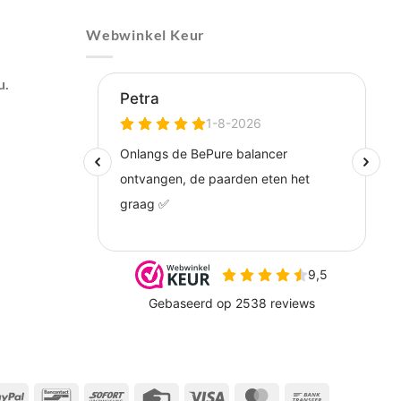
Webwinkel Keur
u.
l
PayPal
Bancontact
Sofort
Credit
Visa
MasterCard
Bank