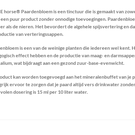
E horse® Paardenbloem is een tinctuur die is gemaakt van zowe
s een puur product zonder onnodige toevoegingen. Paardenbloe
er als de nieren. Het bevordert de algehele spijsvertering en d
oductie van verteringssappen.
nbloem is een van de weinige planten die iedereen wel kent. Het
gogisch effect hebben en de productie van maag- en darmsapp
kalium, wat bijdraagt aan een gezond zuur-base-evenwicht.
roduct kan worden toegevoegd aan het mineralenbuffet van je paa
grijk ervoor te zorgen dat je paard altijd vers drinkwater zond
olen dosering is 15 ml per 10 liter water.