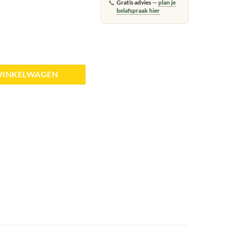
📞
Gratis advies
—
plan je
belafspraak hier
)
tal
WINKELWAGEN