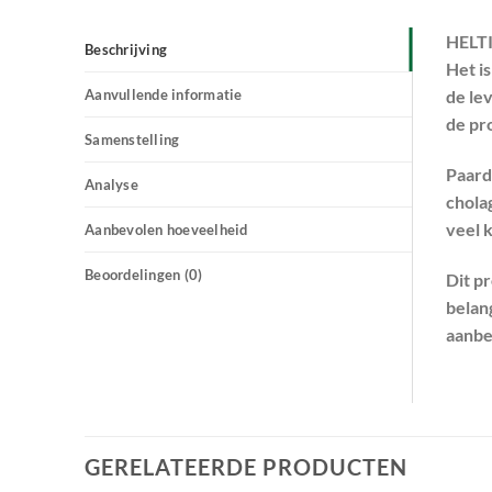
HELTI
Beschrijving
Het i
Aanvullende informatie
de lev
de pr
Samenstelling
Paarde
Analyse
chola
veel 
Aanbevolen hoeveelheid
Beoordelingen (0)
Dit p
belan
aanbev
GERELATEERDE PRODUCTEN