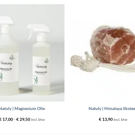
Toevoegen
aan
wenslijst
+
Natuly | Magnesium Olie
Natuly | Himalaya likste
Prijsklasse:
€
17,00
-
€
29,50
€
13,90
incl. btw
incl. btw
€ 17,00
tot
€ 29,50