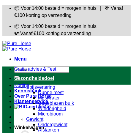
Ga
📦 Voor 14:00 besteld = morgen in huis | 💸 Vanaf
naar
€100 korting op verzending
inhoud
📦 Voor 14:00 besteld = morgen in huis
💸 Vanaf €100 korting op verzending
Menu
Zoeken
Gratis advies & Test
naar:
Gezondheidsdoel
Korting
Spijsvertering
Kennisbank
Dunne mest
Over Pure Horse
Mestwater
Klantenservice
Opgeblazen buik
Winderigheid
Microbioom
Gewicht
Ondergewicht
Winkelwagen
Afslanken