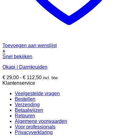
Toevoegen aan wenslijst
+
Dit
Snel bekijken
product
Okapi | Darmkruiden
heeft
meerdere
Prijsklasse:
€
29,00
-
€
112,50
incl. btw
variaties.
€ 29,00
Klantenservice
Deze
tot
optie
Veelgestelde vragen
€ 112,50
kan
Bestellen
gekozen
Verzending
worden
Betaalwijzen
op
Retouren
de
Algemene voorwaarden
productpagina
Voor professionals
Privacyverklaring