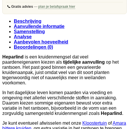
📞
Gratis advies
—
plan je belafspraak hier
Beschrijving
Aanvullende informatie
Samenstelling
Analyse
Aanbevolen hoeveelheid
Beoordelingen (0)
Heparlind
is een kruidenmengsel dat veel
paardeneigenaren kiezen als
tijdelijke aanvulling
op het
rantsoen. Het past goed binnen een gevarieerde
kruidenaanpak, juist omdat veel van dit soort planten
tegenwoordig niet of nauwelijks meer in weilanden
voorkomen.
In het dagelijkse leven komen paarden via voeding en
omgeving met allerlei verschillende stoffen in aanraking.
Daarom kiezen sommige eigenaren bewust voor extra
variatie in het rantsoen, bijvoorbeeld in de vorm van een
zorgvuldig samengesteld kruidenmengsel zoals
Heparlind
.
Je kunt eventueel afwisselen met onze
Kloostertuin
of
Amara
bittere kruiden
, om extra variatie in het rantsoen te brengen.