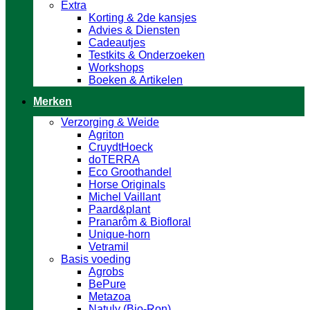
Extra
Korting & 2de kansjes
Advies & Diensten
Cadeautjes
Testkits & Onderzoeken
Workshops
Boeken & Artikelen
Merken
Verzorging & Weide
Agriton
CruydtHoeck
doTERRA
Eco Groothandel
Horse Originals
Michel Vaillant
Paard&plant
Pranarôm & Biofloral
Unique-horn
Vetramil
Basis voeding
Agrobs
BePure
Metazoa
Natuly (Bio-Ron)