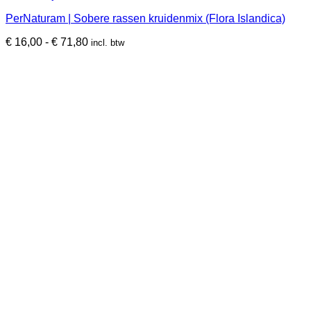
product
PerNaturam | Sobere rassen kruidenmix (Flora Islandica)
heeft
meerdere
Prijsklasse:
€
16,00
-
€
71,80
incl. btw
variaties.
€ 16,00
Deze
tot
optie
€ 71,80
kan
gekozen
worden
op
de
productpagina