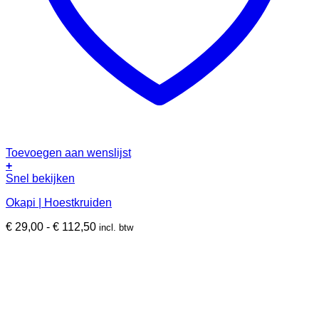
Toevoegen aan wenslijst
+
Dit
Snel bekijken
product
Okapi | Hoestkruiden
heeft
meerdere
Prijsklasse:
€
29,00
-
€
112,50
incl. btw
variaties.
€ 29,00
Deze
tot
optie
€ 112,50
kan
gekozen
worden
op
de