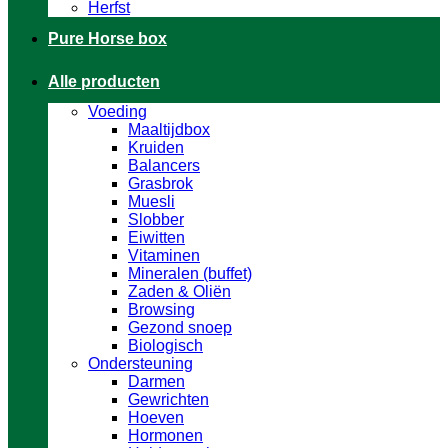
Herfst
Pure Horse box
Alle producten
Voeding
Maaltijdbox
Kruiden
Balancers
Grasbrok
Muesli
Slobber
Eiwitten
Vitaminen
Mineralen (buffet)
Zaden & Oliën
Browsing
Gezond snoep
Biologisch
Ondersteuning
Darmen
Gewrichten
Hoeven
Hormonen