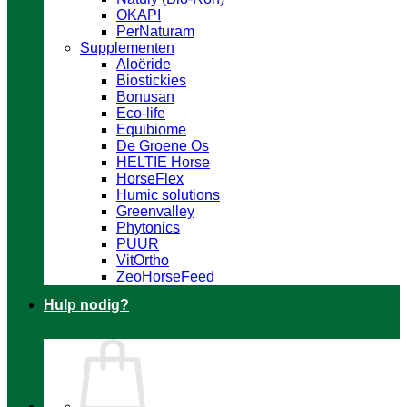
OKAPI
PerNaturam
Supplementen
Aloëride
Biostickies
Bonusan
Eco-life
Equibiome
De Groene Os
HELTIE Horse
HorseFlex
Humic solutions
Greenvalley
Phytonics
PUUR
VitOrtho
ZeoHorseFeed
Hulp nodig?