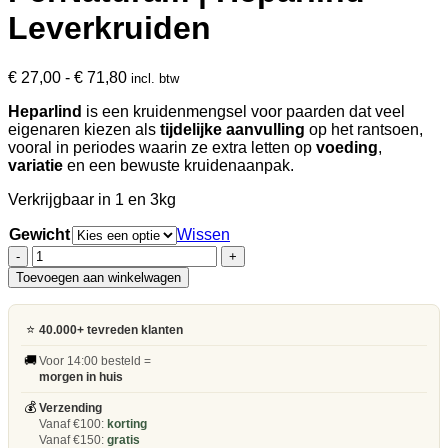
Leverkruiden
Prijsklasse:
€
27,00
-
€
71,80
incl. btw
€ 27,00
Heparlind
is een kruidenmengsel voor paarden dat veel
tot
eigenaren kiezen als
tijdelijke aanvulling
op het rantsoen,
€ 71,80
vooral in periodes waarin ze extra letten op
voeding
,
variatie
en een bewuste kruidenaanpak.
Verkrijgbaar in 1 en 3kg
Gewicht
Wissen
PerNaturam
|
Toevoegen aan winkelwagen
Heparlind
Leverkruiden
aantal
⭐
40.000+ tevreden klanten
🚚
Voor 14:00 besteld =
morgen in huis
💰
Verzending
Vanaf €100:
korting
Vanaf €150:
gratis