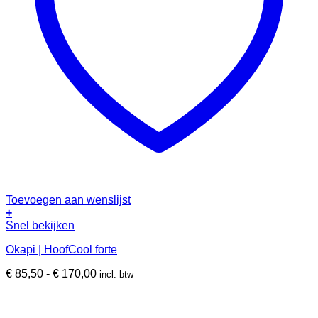
Toevoegen aan wenslijst
+
Dit
Snel bekijken
product
Okapi | HoofCool forte
heeft
meerdere
Prijsklasse:
€
85,50
-
€
170,00
incl. btw
variaties.
€ 85,50
Deze
tot
optie
€ 170,00
kan