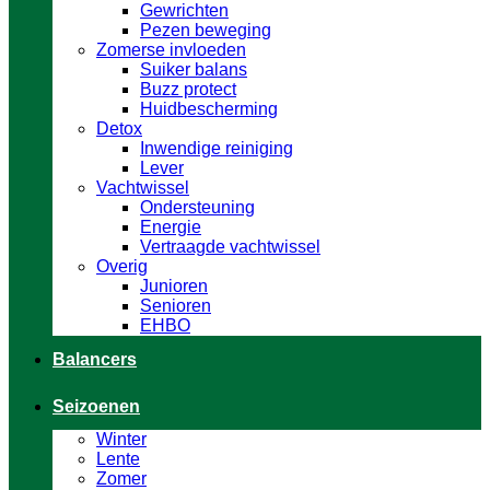
Gewrichten
Pezen beweging
Zomerse invloeden
Suiker balans
Buzz protect
Huidbescherming
Detox
Inwendige reiniging
Lever
Vachtwissel
Ondersteuning
Energie
Vertraagde vachtwissel
Overig
Junioren
Senioren
EHBO
Balancers
Seizoenen
Winter
Lente
Zomer