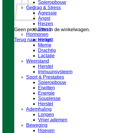
Spieropbouw
Gedrag & Stress
Agressie
Angst
Reizen
Stress
Geen producten in de winkelwagen.
Hormonen
Terug naar winkel
Hengst
Merrie
Drachtig
Lactatie
Weerstand
Herstel
Immuunsysteem
Sport & Prestaties
Spieropbouw
Eiwitten
Energie
Souplesse
Herstel
Ademhaling
Longen
Vrijer ademen
Beweging
Hoeven