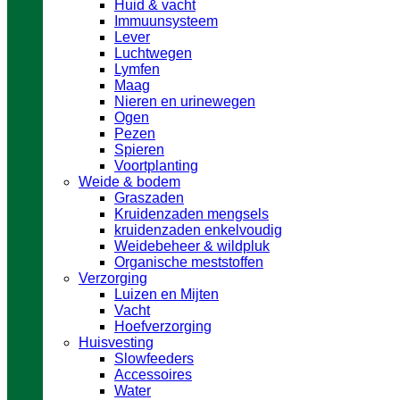
Huid & vacht
Immuunsysteem
Lever
Luchtwegen
Lymfen
Maag
Nieren en urinewegen
Ogen
Pezen
Spieren
Voortplanting
Weide & bodem
Graszaden
Kruidenzaden mengsels
kruidenzaden enkelvoudig
Weidebeheer & wildpluk
Organische meststoffen
Verzorging
Luizen en Mijten
Vacht
Hoefverzorging
Huisvesting
Slowfeeders
Accessoires
Water