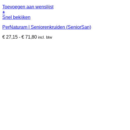
Toevoegen aan wenslijst
+
Dit
Snel bekijken
product
PerNaturam | Seniorenkruiden (SeniorSan)
heeft
meerdere
Prijsklasse:
€
27,15
-
€
71,80
incl. btw
variaties.
€ 27,15
Deze
tot
optie
€ 71,80
kan
gekozen
worden
op
de
productpagina