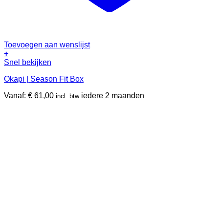
Toevoegen aan wenslijst
+
Dit
Snel bekijken
product
Okapi | Season Fit Box
heeft
meerdere
Vanaf:
€
61,00
iedere 2 maanden
incl. btw
variaties.
Deze
optie
kan
gekozen
worden
op
de
productpagina