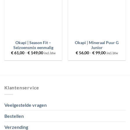
BESCHIKBAARHEID
MERKEN
PRIJS
Okapi | Season Fit –
Okapi | Mineraal Puur G
Seizoensmix eenmalig
Junior
Prijsklasse:
Prijsklasse:
€
61,00
-
€
149,00
€
56,00
-
€
99,00
incl. btw
incl. btw
€ 61,00
€ 56,00
FILTER
RESET
tot
tot
€ 149,00
€ 99,00
Klantenservice
Veelgestelde vragen
Bestellen
Verzending