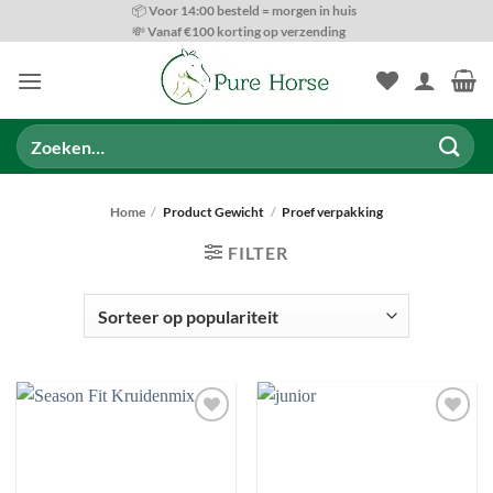
Ga
📦 Voor 14:00 besteld = morgen in huis
💸 Vanaf €100 korting op verzending
naar
inhoud
Zoeken
naar:
Home
/
Product Gewicht
/
Proef verpakking
FILTER
SOORTEN VOEDING
Toevoegen
Toevoegen
aan
aan
wenslijst
wenslijst
PRODUCT CATEGORIEËN