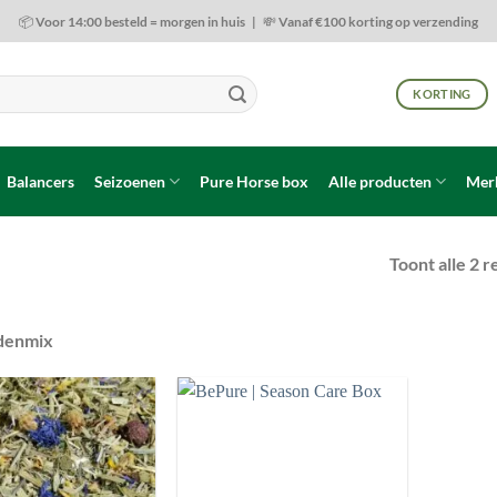
📦 Voor 14:00 besteld = morgen in huis | 💸 Vanaf €100 korting op verzending
KORTING
Balancers
Seizoenen
Pure Horse box
Alle producten
Mer
Toont alle 2 r
idenmix
Toevoegen
Toevoegen
aan
aan
wenslijst
wenslijst