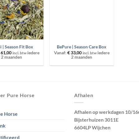
+
 | Season Fit Box
BePure | Season Care Box
61,00
iedere
Vanaf:
€
33,00
iedere
incl. btw
incl. btw
2 maanden
2 maanden
er Pure Horse
Afhalen
Afhalen op werkdagen 10/16
e Horse
Bijsterhuizen 3011E
ank
6604LP Wijchen
tificeerd