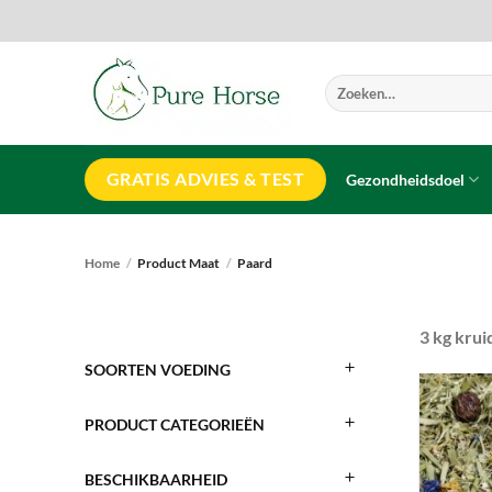
Ga
naar
inhoud
Zoeken
naar:
GRATIS ADVIES & TEST
Gezondheidsdoel
Home
/
Product Maat
/
Paard
3 kg kru
SOORTEN VOEDING
PRODUCT CATEGORIEËN
BESCHIKBAARHEID