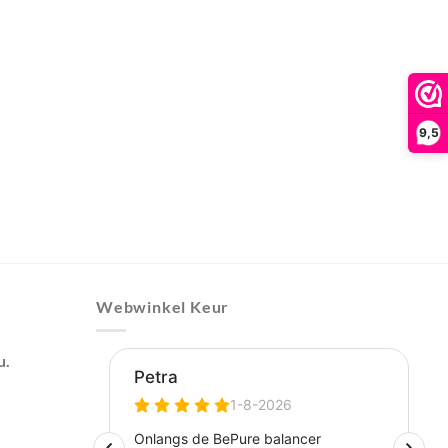
9,5
Webwinkel Keur
u.