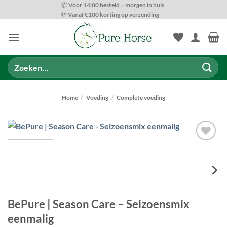
Ga
📦 Voor 14:00 besteld = morgen in huis
💸 Vanaf €100 korting op verzending
naar
inhoud
Zoeken
naar:
Home
/
Voeding
/
Complete voeding
Toevoegen
aan
wenslijst
BePure | Season Care – Seizoensmix
eenmalig