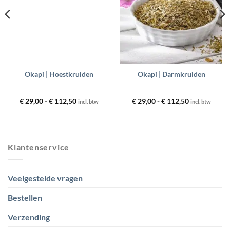
Okapi | Hoestkruiden
Okapi | Darmkruiden
Prijsklasse:
Prijsklasse:
€
29,00
-
€
112,50
€
29,00
-
€
112,50
incl. btw
incl. btw
€ 29,00
€ 29,00
tot
tot
€ 112,50
€ 112,50
Klantenservice
Veelgestelde vragen
Bestellen
Verzending