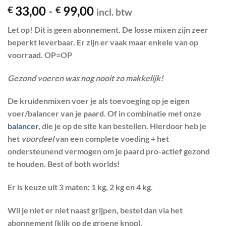
Prijsklasse:
33,00
-
99,00
€
€
incl. btw
€ 33,00
Let op! Dit is geen abonnement. De losse mixen zijn zeer
tot
beperkt leverbaar. Er zijn er vaak maar enkele van op
€ 99,00
voorraad. OP=OP
Gezond voeren was nog nooit zo makkelijk!
De kruidenmixen voer je als toevoeging op je eigen
voer/balancer van je paard. Of in combinatie met onze
balancer
, die je op de site kan bestellen. Hierdoor heb je
het
voordeel
van een complete voeding + het
ondersteunend vermogen om je paard pro-actief gezond
te houden. Best of both worlds!
Er is keuze uit 3 maten; 1 kg, 2 kg en 4 kg.
Wil je niet er niet naast grijpen, bestel dan via het
abonnement (klik op de groene knop).