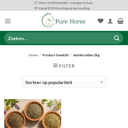
Ga
📦 Voor 14:00 besteld = morgen in huis
💸 Vanaf €100 korting op verzending
naar
inhoud
Zoeken
naar:
Home
/
Product Gewicht
/
lentekruiden 2kg
FILTER
SOORTEN VOEDING
Toevoegen
aan
wenslijst
PRODUCT CATEGORIEËN