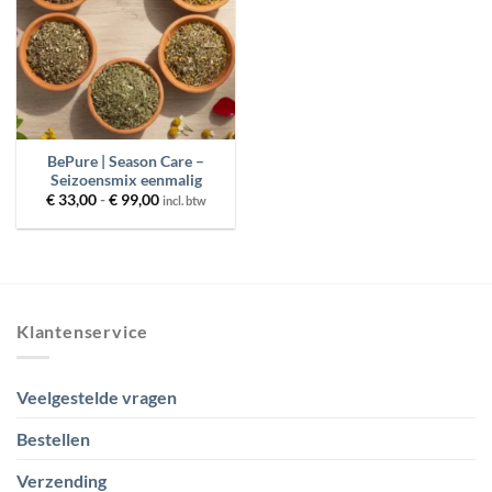
BESCHIKBAARHEID
MERKEN
PRIJS
BePure | Season Care –
Seizoensmix eenmalig
Prijsklasse:
€
33,00
-
€
99,00
incl. btw
€ 33,00
FILTER
RESET
tot
€ 99,00
Klantenservice
Veelgestelde vragen
Bestellen
Verzending